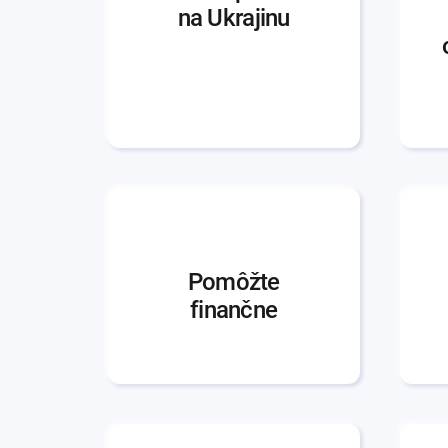
na Ukrajinu
Pomôžte
finančne