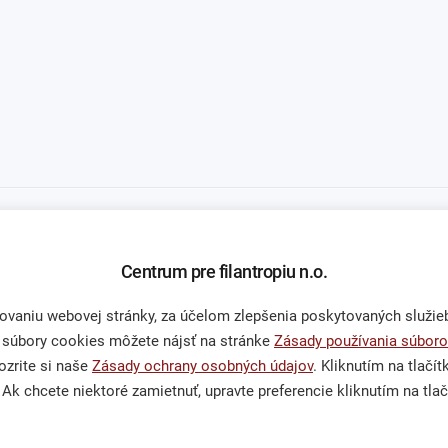
Centrum pre filantropiu n.o.
niu webovej stránky, za účelom zlepšenia poskytovaných služieb,
 súbory cookies môžete nájsť na stránke
Zásady používania súboro
zrite si naše
Zásady ochrany osobných údajov
. Kliknutím na tlačí
Občianska spoločnosť
Podporte 
Ak chcete niektoré zamietnuť, upravte preferencie kliknutím na tlač