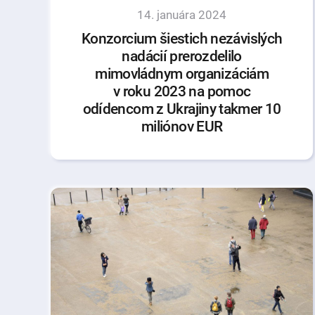
14. januára 2024
Konzorcium šiestich nezávislých
nadácií prerozdelilo
mimovládnym organizáciám
v roku 2023 na pomoc
odídencom z Ukrajiny takmer 10
miliónov EUR