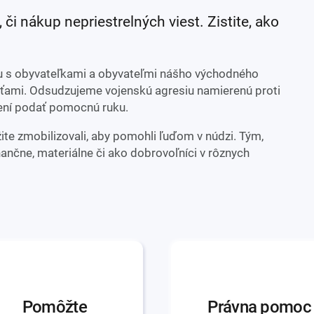
, či nákup nepriestrelných viest. Zistite, ako
itu s obyvateľkami a obyvateľmi nášho východného
osťami. Odsudzujeme vojenskú agresiu namierenú proti
ení podať pomocnú ruku.
e zmobilizovali, aby pomohli ľuďom v núdzi. Tým,
ančne, materiálne či ako dobrovoľníci v rôznych
Pomôžte
Právna pomoc