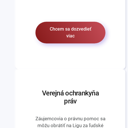
Chcem sa dozvedieť
viac
Verejná ochrankyňa
práv
Záujemcovia o právnu pomoc sa
môžu obrátiť na Ligu za ľudské