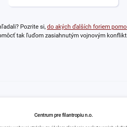
hľadali? Pozrite si,
do akých ďalších foriem pomo
omôcť tak ľuďom zasiahnutým vojnovým konflik
Centrum pre filantropiu n.o.