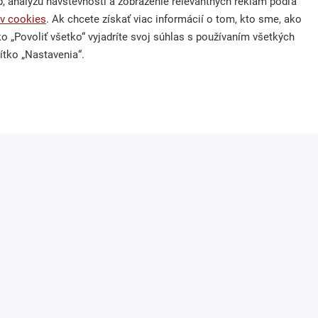
 analýzu návštevnosti a zobrazenie relevantných reklám podľa
v cookies
. Ak chcete získať viac informácií o tom, kto sme, ako
nás
Kontakt
tko „Povoliť všetko“ vyjadríte svoj súhlas s používaním všetkých
ítko „Nastavenia“.
 výzva
Ochrana osobných údajov
 dary
zuzana.thullnerova@cpf.sk
m 2 % z dane
0918 762 924