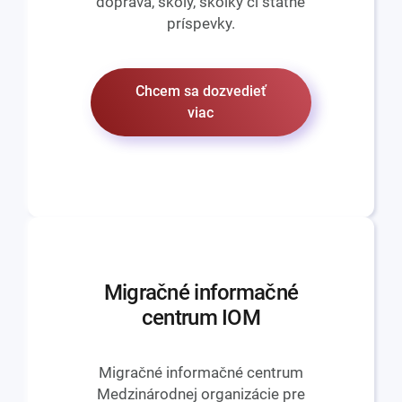
doprava, školy, škôlky či štátne
príspevky.
Chcem sa dozvedieť
viac
Migračné informačné
centrum IOM
Migračné informačné centrum
Medzinárodnej organizácie pre