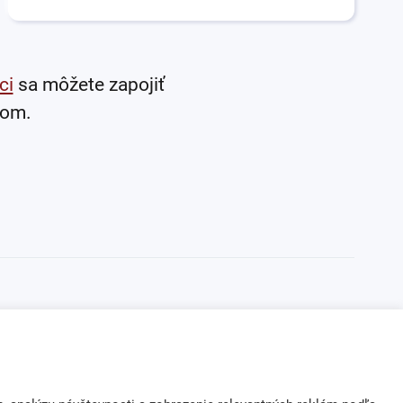
ci
sa môžete zapojiť
tom.