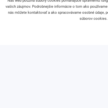
Náš web používa súbory cookies pomáhajúce správnemu fungova
vašich záujmov. Podrobnejšie informácie o tom ako používame
Firemná filantropia
Darcovstvo
nás môžete kontaktovať a ako spracovávame osobné údaje, po
súborov cookies. 
Naši partneri
Naše projekty
Asociácia firemných nadácií
Sprievodca darco