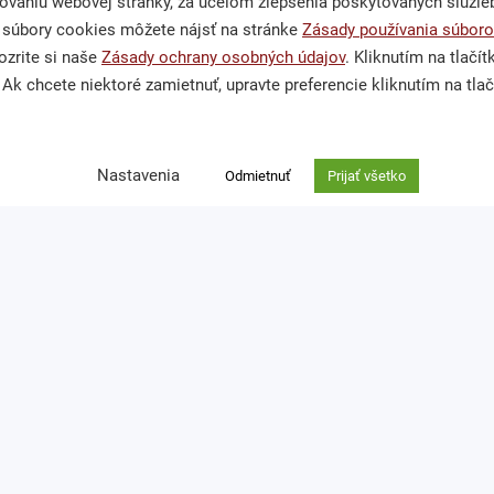
niu webovej stránky, za účelom zlepšenia poskytovaných služieb,
 súbory cookies môžete nájsť na stránke
Zásady používania súboro
Občianska spoločnosť
Podporte 
zrite si naše
Zásady ochrany osobných údajov
. Kliknutím na tlačí
Ak chcete niektoré zamietnuť, upravte preferencie kliknutím na tlač
Publikácie a mediálne
Darcovská
výstupy
vstvom
Nefinančné
Nastavenia
Výskumy a analýzy
Odmietnuť
Prijať všetko
Venujte ná