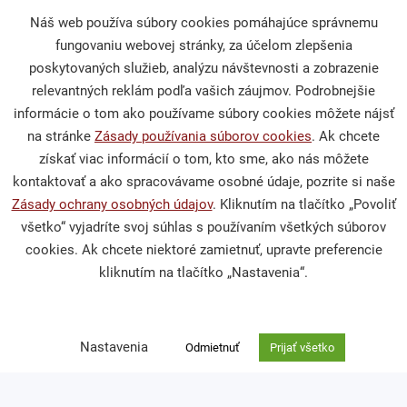
Náš web používa súbory cookies pomáhajúce správnemu
Darcovstvo
fungovaniu webovej stránky, za účelom zlepšenia
poskytovaných služieb, analýzu návštevnosti a zobrazenie
relevantných reklám podľa vašich záujmov. Podrobnejšie
Naše projekty
informácie o tom ako používame súbory cookies môžete nájsť
Sprievodca darcovstvom
na stránke
Zásady používania súborov cookies
. Ak chcete
získať viac informácií o tom, kto sme, ako nás môžete
kontaktovať a ako spracovávame osobné údaje, pozrite si naše
Zásady ochrany osobných údajov
. Kliknutím na tlačítko „Povoliť
Občianska spoločnosť
všetko“ vyjadríte svoj súhlas s používaním všetkých súborov
cookies. Ak chcete niektoré zamietnuť, upravte preferencie
Publikácie a mediálne výstupy
kliknutím na tlačítko „Nastavenia“.
Výskumy a analýzy
Nastavenia
Odmietnuť
Prijať všetko
Podporte nás