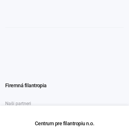
Firemná filantropia
Naši partneri
Asociácia firemných nadácií
Centrum pre filantropiu n.o.