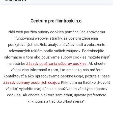
Naše projekty
Centrum pre filantropiu n.o.
Sprievodca darcovstvom
Náš web používa súbory cookies pomáhajúce správnemu
fungovaniu webovej stránky, za účelom zlepšenia
poskytovaných služieb, analýzu návštevnosti a zobrazenie
Občianska spoločnosť
relevantných reklám podľa vašich záujmov. Podrobnejšie
informácie o tom ako používame súbory cookies môžete nájsť
na stránke
Zásady používania súborov cookies
. Ak chcete
Publikácie a mediálne výstupy
získať viac informácií o tom, kto sme, ako nás môžete
Výskumy a analýzy
kontaktovať a ako spracovávame osobné údaje, pozrite si naše
Zásady ochrany osobných údajov
. Kliknutím na tlačítko „Povoliť
všetko“ vyjadríte svoj súhlas s používaním všetkých súborov
cookies. Ak chcete niektoré zamietnuť, upravte preferencie
Podporte nás
kliknutím na tlačítko „Nastavenia“.
Darcovská výzva