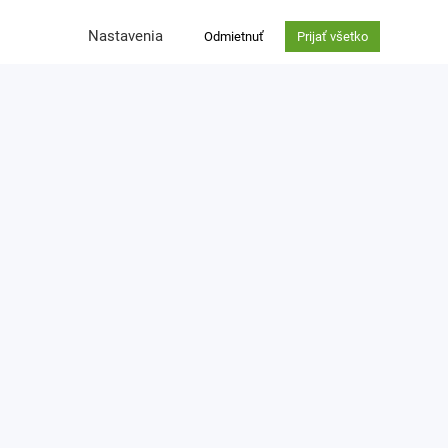
Nefinančné dary
Nastavenia
Odmietnuť
Prijať všetko
Venujte nám 2 % z dane
Kontakt
Ochrana osobných údajov
zuzana.thullnerova@cpf.sk
0918 762 924