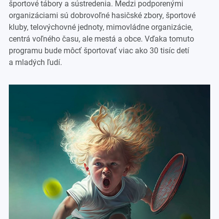
športové tábory a sústredenia. Medzi podporenými
organizáciami sú dobrovoľné hasičské zbory, športové
kluby, telovýchovné jednoty, mimovládne organizácie,
centrá voľného času, ale mestá a obce. Vďaka tomuto
programu bude môcť športovať viac ako 30 tisíc detí
a mladých ľudí.