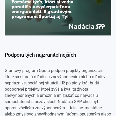
podpora tých najzraniteľnejších
Grantový program Opora podporí projekty organizácií,
ktoré sa starajú o ľudí so znevýhodnením alebo o ľudí v
nepriaznivej sociálnej situácii. Už po piaty krát budú
podporené projekty, ktoré zvýšia kvalitu života
znevýhodnených a umožnia im získať čo najväčšiu
samostatnosť a nezávislosť. Nadácia SPP chce byť
oporou všetkým znevýhodneným – telesne, mentálne
alebo zmyslovo znevýhodneným ľuďom, opusteným alebo