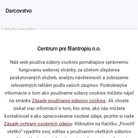
Darcovstvo
Naše projekty
Sprievodca darcovstvom
Centrum pre filantropiu n.o.
Náš web používa súbory cookies pomáhajúce správnemu
Občianska spoločnosť
fungovaniu webovej stránky, za účelom zlepšenia
poskytovaných služieb, analýzu návštevnosti a zobrazenie
relevantných reklám podľa vašich záujmov. Podrobnejšie
Publikácie a mediálne výstupy
informácie o tom ako používame súbory cookies môžete nájsť
Výskumy a analýzy
na stránke
Zásady používania súborov cookies
. Ak chcete
získať viac informácií o tom, kto sme, ako nás môžete
kontaktovať a ako spracovávame osobné údaje, pozrite si naše
Zásady ochrany osobných údajov
. Kliknutím na tlačítko „Povoliť
Podporte nás
všetko“ vyjadríte svoj súhlas s používaním všetkých súborov