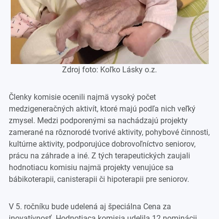
Zdroj foto: Koľko Lásky o.z.
Členky komisie ocenili najmä vysoký počet
medzigeneračných aktivít, ktoré majú podľa nich veľký
zmysel. Medzi podporenými sa nachádzajú projekty
zamerané na rôznorodé tvorivé aktivity, pohybové činnosti,
kultúrne aktivity, podporujúce dobrovoľníctvo seniorov,
prácu na záhrade a iné. Z tých terapeutických zaujali
hodnotiacu komisiu najmä projekty venujúce sa
bábikoterapii, canisterapii či hipoterapii pre seniorov.
V 5. ročníku bude udelená aj špeciálna Cena za
inovatívnosť. Hodnotiaca komisia udelila 12 nominácii,