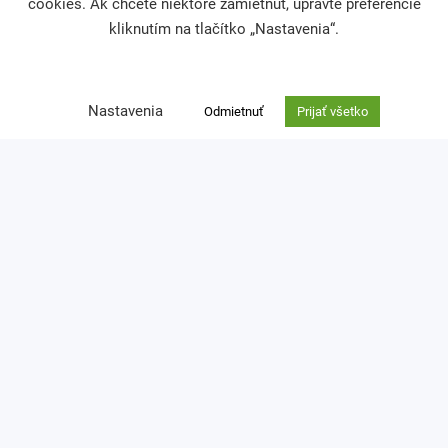
cookies. Ak chcete niektoré zamietnuť, upravte preferencie
kliknutím na tlačítko „Nastavenia“.
Darcovská výzva
Nefinančné dary
Venujte nám 2 % z dane
Nastavenia
Odmietnuť
Prijať všetko
Kontakt
Ochrana osobných údajov
zuzana.thullnerova@cpf.sk
0918 762 924