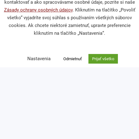
kontaktovať a ako spracovávame osobné údaje, pozrite si naše
Občianska spoločnosť
Zásady ochrany osobných údajov
. Kliknutím na tlačítko „Povoliť
všetko“ vyjadríte svoj súhlas s používaním všetkých súborov
cookies. Ak chcete niektoré zamietnuť, upravte preferencie
Publikácie a mediálne výstupy
kliknutím na tlačítko „Nastavenia“.
Výskumy a analýzy
Nastavenia
Odmietnuť
Prijať všetko
Podporte nás
Darcovská výzva
Nefinančné dary
Venujte nám 2 % z dane
Kontakt