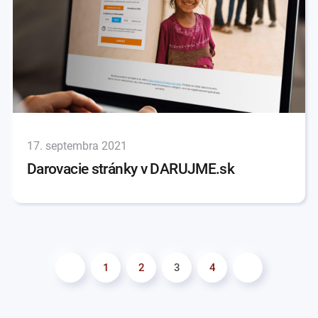
17. septembra 2021
Darovacie stránky v DARUJME.sk
1
2
3
4