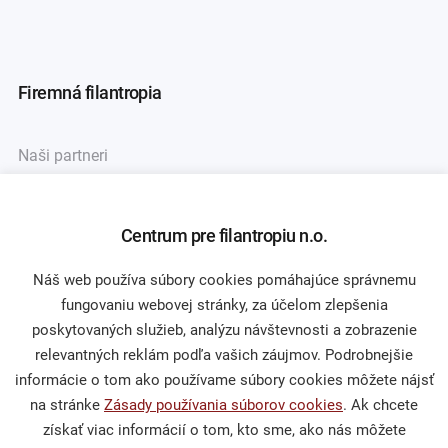
Firemná filantropia
Naši partneri
Asociácia firemných nadácií
Centrum pre filantropiu n.o.
Náš web používa súbory cookies pomáhajúce správnemu
Darcovstvo
fungovaniu webovej stránky, za účelom zlepšenia
poskytovaných služieb, analýzu návštevnosti a zobrazenie
Naše projekty
relevantných reklám podľa vašich záujmov. Podrobnejšie
informácie o tom ako používame súbory cookies môžete nájsť
Sprievodca darcovstvom
na stránke
Zásady používania súborov cookies
. Ak chcete
získať viac informácií o tom, kto sme, ako nás môžete