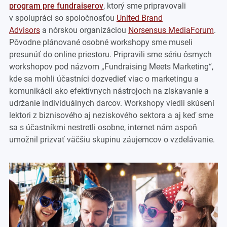
program pre fundraiserov
, ktorý sme pripravovali
v spolupráci so spoločnosťou
United Brand
Advisors
a nórskou organizáciou
Norsensus MediaForum
.
Pôvodne plánované osobné workshopy sme museli
presunúť do online priestoru. Pripravili sme sériu ôsmych
workshopov pod názvom „Fundraising Meets Marketing“,
kde sa mohli účastníci dozvedieť viac o marketingu a
komunikácii ako efektívnych nástrojoch na získavanie a
udržanie individuálnych darcov. Workshopy viedli skúsení
lektori z biznisového aj neziskového sektora a aj keď sme
sa s účastníkmi nestretli osobne, internet nám aspoň
umožnil prizvať väčšiu skupinu záujemcov o vzdelávanie.