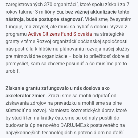
zaregistrovaných 370 organizácií, ktoré spolu získali za 7
rokov takmer 3 milióny Eur,
bez vážnej aktualizácie tohto
nástroja, bude postupne stagnovať.
Videli sme, že systém
funguje, má zmysel, ale musí sa hýbať s dobou. Výzva z
programu
Active Citizens Fund Slovakia
na strategické
granty v téme Rozvoj organizácií občianskej spoločnosti
nás postrčila k hlbšiemu plánovaniu rozvoja našej služby
pre mimovládne organizácie – bola to príležitosť dobre si
premyslieť, kam sa chceme posunúť a čo musíme pre to
urobiť.
Získanie grantu zafungovalo u nás doslova ako
akcelerátor zmien.
Zrazu sme sa mohli odpútať od
získavania zdrojov na prevádzku a mohli sme sa plne
sústrediť na rozvoj. Namiesto kozmetických úprav, ktoré
by stačili len na krátky čas, sme sa od nuly pustili do
budovania úplne nového DARUJME.sk postaveného na
najvýkonnejších technológiách s potenciálom na ďalší