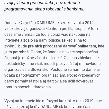
svojej vlastnej webstránke, bez nutnosti
programovania alebo rokovaní s bankami.
Darcovský systém DARUJME.sk vznikol v roku 2012
v neziskovej organizácií Centrum pre filantropiu. V tom
čase sme vnímali, že ľudia čoraz viac nakupujú na
internete a zdalo sa nám logické, že keď si na to
zvyknú,
bude pre nich prirodzené darovať online tam, kde
je to potrebné.
O tom, že financie na verejnoprospešnú
činnosť je možné získať nielen z 2 % alebo zbierkou cez
pokladničky, sme však museli presvedčiť aj mimovládne
organizácie na Slovensku. Postupne sa nám to darilo aj
vďaka pár odvážnym organizáciám. Počet vyzbieraných
darov pomaly rástol a aj darcovia sa učili dôverovať
tomuto spôsobu darovania.
Vývoj na internete ide míľovými krokmi. V roku 2019 sme
už vedeli, že aj keď v DARUJME.sk bolo v tom čase