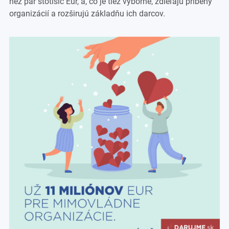
než pár stotisíc Eur, a, čo je tiež výborné, zdieľajú príbehy
organizácií a rozširujú základňu ich darcov.