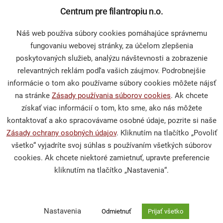
Centrum pre filantropiu n.o.
Darcovstvo
Náš web používa súbory cookies pomáhajúce správnemu
fungovaniu webovej stránky, za účelom zlepšenia
Naše projekty
poskytovaných služieb, analýzu návštevnosti a zobrazenie
Sprievodca darcovstvom
relevantných reklám podľa vašich záujmov. Podrobnejšie
informácie o tom ako používame súbory cookies môžete nájsť
na stránke
Zásady používania súborov cookies
. Ak chcete
získať viac informácií o tom, kto sme, ako nás môžete
Občianska spoločnosť
kontaktovať a ako spracovávame osobné údaje, pozrite si naše
Zásady ochrany osobných údajov
. Kliknutím na tlačítko „Povoliť
Publikácie a mediálne výstupy
všetko“ vyjadríte svoj súhlas s používaním všetkých súborov
cookies. Ak chcete niektoré zamietnuť, upravte preferencie
Výskumy a analýzy
kliknutím na tlačítko „Nastavenia“.
Podporte nás
Nastavenia
Odmietnuť
Prijať všetko