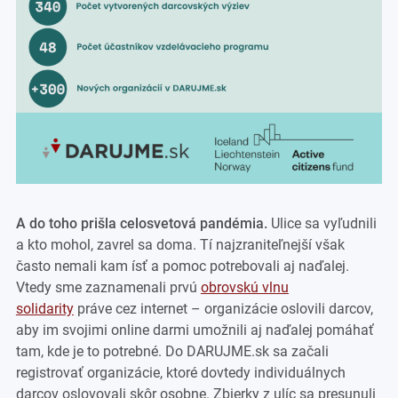
A do toho prišla celosvetová pandémia.
Ulice sa vyľudnili
a kto mohol, zavrel sa doma. Tí najzraniteľnejší však
často nemali kam ísť a pomoc potrebovali aj naďalej.
Vtedy sme zaznamenali prvú
obrovskú vlnu
solidarity
práve cez internet – organizácie oslovili darcov,
aby im svojimi online darmi umožnili aj naďalej pomáhať
tam, kde je to potrebné. Do DARUJME.sk sa začali
registrovať organizácie, ktoré dovtedy individuálnych
darcov oslovovali skôr osobne. Zbierky z ulíc sa presunuli