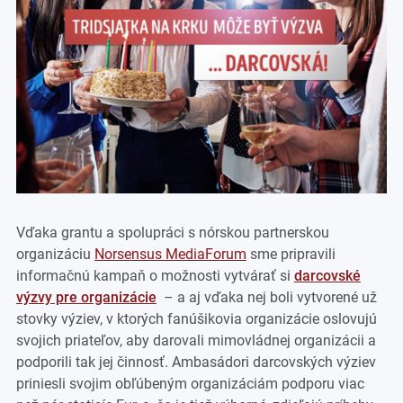
Vďaka grantu a spolupráci s nórskou partnerskou
organizáciu
Norsensus MediaForum
sme pripravili
informačnú kampaň o možnosti vytvárať si
darcovské
výzvy pre organizácie
– a aj vďaka nej boli vytvorené už
stovky výziev, v ktorých fanúšikovia organizácie oslovujú
svojich priateľov, aby darovali mimovládnej organizácii a
podporili tak jej činnosť. Ambasádori darcovských výziev
priniesli svojim obľúbeným organizáciám podporu viac