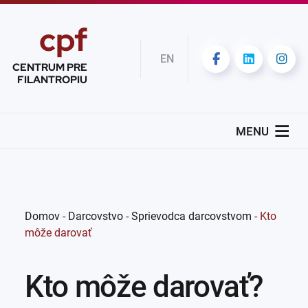
cpf
EN
CENTRUM PRE
FILANTROPIU
MENU
Domov
-
Darcovstvo
-
Sprievodca darcovstvom
-
Kto
môže darovať
Kto môže darovať?