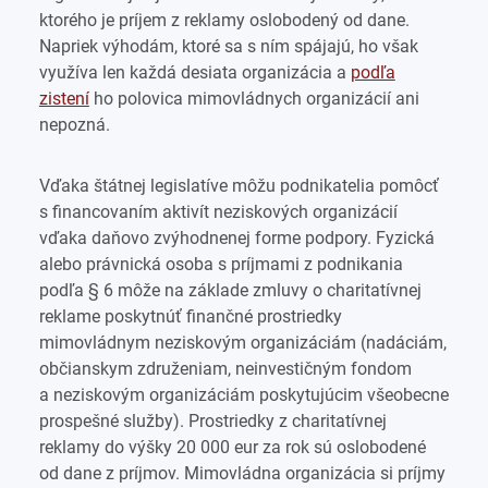
ktorého je príjem z reklamy oslobodený od dane.
Napriek výhodám, ktoré sa s ním spájajú, ho však
využíva len každá desiata organizácia a
podľa
zistení
ho polovica mimovládnych organizácií ani
nepozná.
Vďaka štátnej legislatíve môžu podnikatelia pomôcť
s financovaním aktivít neziskových organizácií
vďaka daňovo zvýhodnenej forme podpory. Fyzická
alebo právnická osoba s príjmami z podnikania
podľa § 6 môže na základe zmluvy o charitatívnej
reklame poskytnúť finančné prostriedky
mimovládnym neziskovým organizáciám (nadáciám,
občianskym združeniam, neinvestičným fondom
a neziskovým organizáciám poskytujúcim všeobecne
prospešné služby). Prostriedky z charitatívnej
reklamy do výšky 20 000 eur za rok sú oslobodené
od dane z príjmov. Mimovládna organizácia si príjmy