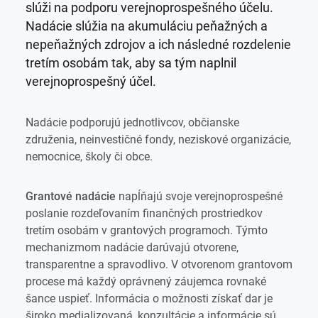
slúži na podporu verejnoprospešného účelu.
Nadácie slúžia na akumuláciu peňažných a
nepeňažných zdrojov a ich následné rozdelenie
tretím osobám tak, aby sa tým naplnil
verejnoprospešný účel.
Nadácie podporujú jednotlivcov, občianske
združenia, neinvestičné fondy, neziskové organizácie,
nemocnice, školy či obce.
Grantové nadácie
napĺňajú svoje verejnoprospešné
poslanie rozdeľovaním finančných prostriedkov
tretím osobám v grantových programoch. Týmto
mechanizmom nadácie darúvajú otvorene,
transparentne a spravodlivo. V otvorenom grantovom
procese má každý oprávnený záujemca rovnaké
šance uspieť. Informácia o možnosti získať dar je
široko medializovaná, konzultácie a informácie sú