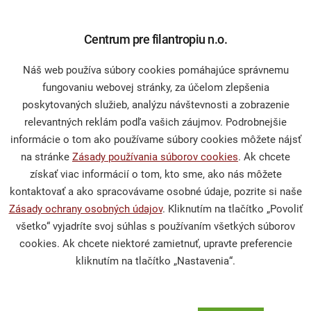
Sprievodca darcovstvom
Centrum pre filantropiu n.o.
Náš web používa súbory cookies pomáhajúce správnemu
Občianska spoločnosť
fungovaniu webovej stránky, za účelom zlepšenia
poskytovaných služieb, analýzu návštevnosti a zobrazenie
relevantných reklám podľa vašich záujmov. Podrobnejšie
Publikácie a mediálne výstupy
informácie o tom ako používame súbory cookies môžete nájsť
Výskumy a analýzy
na stránke
Zásady používania súborov cookies
. Ak chcete
získať viac informácií o tom, kto sme, ako nás môžete
kontaktovať a ako spracovávame osobné údaje, pozrite si naše
Zásady ochrany osobných údajov
. Kliknutím na tlačítko „Povoliť
Podporte nás
všetko“ vyjadríte svoj súhlas s používaním všetkých súborov
cookies. Ak chcete niektoré zamietnuť, upravte preferencie
kliknutím na tlačítko „Nastavenia“.
Darcovská výzva
Nefinančné dary
Venujte nám 2 % z dane