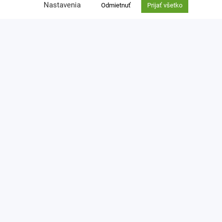
Nastavenia
Odmietnuť
Prijať všetko
Kontakt
Ochrana osobných údajov
zuzana.thullnerova@cpf.sk
0918 762 924