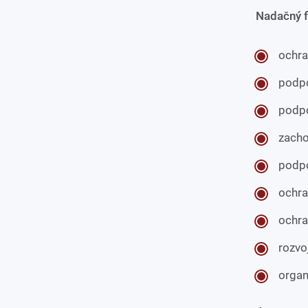
Nadačný f
ochra
podpo
podpo
zacho
podpo
ochra
ochra
rozvo
organ