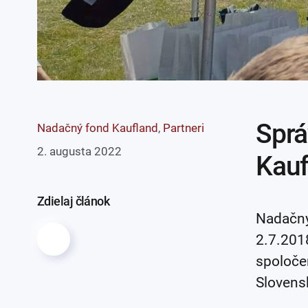
Sprá
Nadačný fond Kaufland
,
Partneri
2. augusta 2022
Kauf
Zdielaj článok
Nadačný 
2.7.2018
spoloče
Slovensk