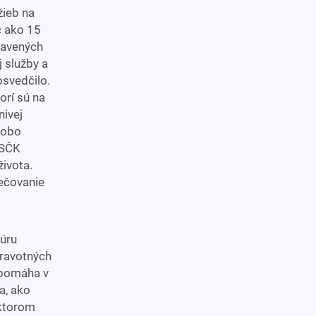
žieb na
c ako 15
ravených
j služby a
osvedčilo.
orí sú na
nivej
odobo
 SČK
ivota.
pečovanie
túru
dravotných
 pomáha v
a, ako
 ktorom