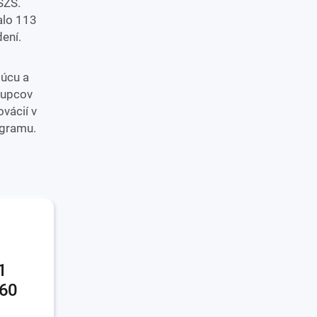
SZŠ.
alo 113
ení.
júcu a
stupcov
vácií v
ogramu.
,60