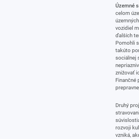
Územné s
celom úze
územných 
vozidiel m
ďalších t
Pomohli s
takúto po
sociálnej 
nepriazni
znižovať 
Finančné 
prepravnej
Druhý pro
stravovan
súvislost
rozvoji ku
vzniká, ak