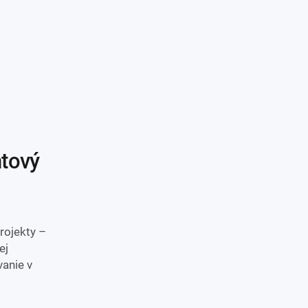
rojekty –
ej
vanie v