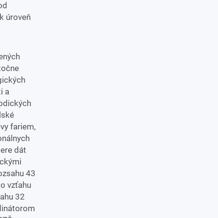
od
k úroveň
jených
točne
gických
i a
odických
lské
vy fariem,
ionálnych
bere dát
ickými
rozsahu 43
 o vzťahu
sahu 32
rdinátorom