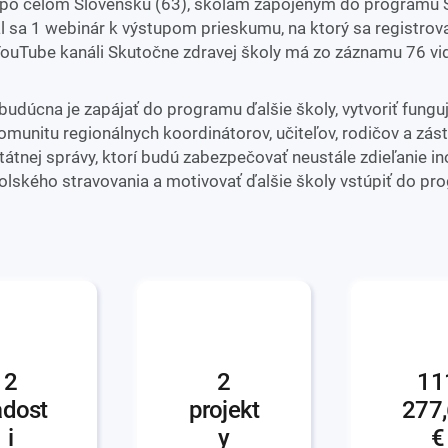
 po celom Slovensku (63), školám zapojeným do programu 
al sa 1 webinár k výstupom prieskumu, na ktorý sa registrov
 YouTube kanáli Skutočne zdravej školy má zo záznamu 76 vid
budúcna je zapájať do programu ďalšie školy, vytvoriť fungu
omunitu regionálnych koordinátorov, učiteľov, rodičov a zá
átnej správy, ktorí budú zabezpečovať neustále zdieľanie ino
kolského stravovania a motivovať ďalšie školy vstúpiť do pr
2
2
111
adost
projekt
277
i
y
€