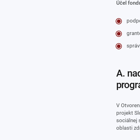
Účel fond
podpo
grant
správ
a. nadačný fond kaufland, otvorený grantový
prog
V Otvoren
projekt S
sociálnej 
oblasti zd