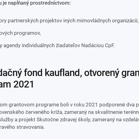
u je napĺňaný prostredníctvom:
ry partnerských projektov iných mimovládnych organizácií,
ových programov,
y agendy individuálnych žiadateľov Nadáciou CpF.
ram 2021
om grantovom programe boli v roku 2021 podporené dva p
lovenského červeného kríža, zameraný na skvalitnenie terénn
služby a projekt Skutočne zdravej školy, zameraný na vzdelá
ravého stravovania.