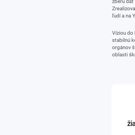
zberu dát
Zrealizov
ľudí a na
Víziou do 
stabilnú k
orgánov št
oblasti š
ži