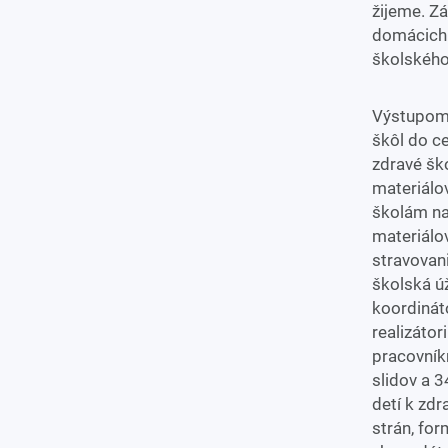
žijeme. Z
domácich 
školského
Výstupom 
škôl do c
zdravé šk
materiálo
školám n
materiálov
stravovani
školská úž
koordináto
realizáto
pracovník
slidov a 3
detí k zd
strán, fo