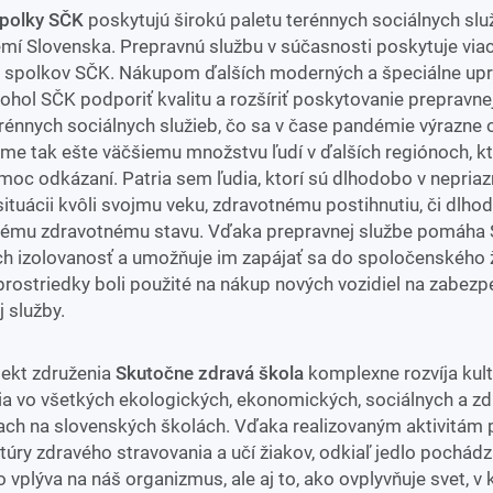
polky SČK
poskytujú širokú paletu terénnych sociálnych slu
mí Slovenska. Prepravnú službu v súčasnosti poskytuje via
spolkov SČK. Nákupom ďalších moderných a špeciálne up
ohol SČK podporiť kvalitu a rozšíriť poskytovanie prepravne
erénnych sociálnych služieb, čo sa v čase pandémie výrazne 
me tak ešte väčšiemu množstvu ľudí v ďalších regiónoch, kt
moc odkázaní. Patria sem ľudia, ktorí sú dlhodobo v nepriaz
situácii kvôli svojmu veku, zdravotnému postihnutiu, či dlh
vému zdravotnému stavu. Vďaka prepravnej službe pomáha
ich izolovanosť a umožňuje im zapájať sa do spoločenského ž
prostriedky boli použité na nákup nových vozidiel na zabez
 služby.
jekt združenia
Skutočne zdravá škola
komplexne rozvíja kul
ia vo všetkých ekologických, ekonomických, sociálnych a z
iach na slovenských školách. Vďaka realizovaným aktivitám
ltúry zdravého stravovania a učí žiakov, odkiaľ jedlo pochádz
o vplýva na náš organizmus, ale aj to, ako ovplyvňuje svet, v