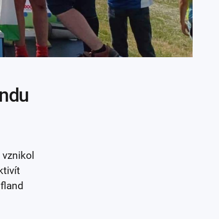
ondu
 vznikol
tivít
fland