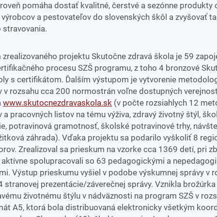
ároveň pomáha dostať kvalitné, čerstvé a sezónne produkty 
výrobcov a pestovateľov do slovenských škôl a zvyšovať ta
 stravovania.
zrealizovaného projektu Skutočne zdravá škola je 59 zapo
ertifikačného procesu SZŠ programu, z toho 4 bronzové Sku
oly s certifikátom. Ďalším výstupom je vytvorenie metodolo
v v rozsahu cca 200 normostrán voľne dostupných verejnost
a
www.skutocnezdravaskola.sk
(v počte rozsiahlych 12 met
 a pracovných listov na tému výživa, zdravý životný štýl, ško
e, potravinová gramotnosť, školské potravinové trhy, návšte
itková záhrada). Vďaka projektu sa podarilo vyškoliť 8 reg
rov. Zrealizoval sa prieskum na vzorke cca 1369 detí, pri z
ri aktívne spolupracovali so 63 pedagogickými a nepedagog
mi. Výstup prieskumu vyšiel v podobe výskumnej správy v 
4 stranovej prezentácie/záverečnej správy. Vznikla brožúrka
ravému životnému štýlu v nádväznosti na program SZŠ v roz
rmát A5, ktorá bola distribuovaná elektronicky všetkým koo