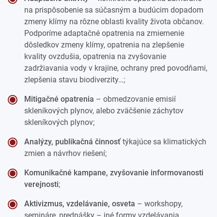
na prispôsobenie sa súčasným a budúcim dopadom
zmeny klímy na rôzne oblasti kvality života občanov.
Podporíme adaptačné opatrenia na zmiernenie
dôsledkov zmeny klímy, opatrenia na zlepšenie
kvality ovzdušia, opatrenia na zvyšovanie
zadržiavania vody v krajine, ochrany pred povodňami,
zlepšenia stavu biodiverzity…;
Mitigačné opatrenia
– obmedzovanie emisií
skleníkových plynov, alebo zväčšenie záchytov
skleníkových plynov;
Analýzy, publikačná činnosť
týkajúce sa klimatických
zmien a návrhov riešení;
Komunikačné kampane, zvyšovanie informovanosti
verejnosti
;
Aktivizmus, vzdelávanie, osveta
– workshopy,
semináre, prednášky – iné formy vzdelávania