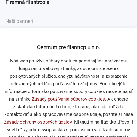
Firemná filantropia
Naši partneri
Asociácia firemných nadácií
Centrum pre filantropiu n.o.
Darcovstvo
Náš web používa súbory cookies pomáhajúce správnemu
fungovaniu webovej stránky, za účelom zlepšenia
poskytovaných služieb, analýzu návštevnosti a zobrazenie
Naše projekty
relevantných reklám podľa vašich záujmov. Podrobnejšie
Sprievodca darcovstvom
informácie o tom ako používame súbory cookies môžete nájsť
na stránke
Zásady používania súborov cookies
. Ak chcete
získať viac informácií o tom, kto sme, ako nás môžete
kontaktovať a ako spracovávame osobné údaje, pozrite si naše
Občianska spoločnosť
Zásady ochrany osobných údajov
. Kliknutím na tlačítko „Povoliť
všetko“ vyjadríte svoj súhlas s používaním všetkých súborov