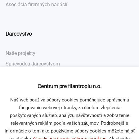
Asociácia firemných nadácií
Darcovstvo
Naše projekty
Sprievodca darcovstvom
Centrum pre filantropiu n.o.
Občianska spoločnosť
Náš web používa súbory cookies pomáhajúce správnemu
fungovaniu webovej stránky, za účelom zlepšenia
Publikácie a mediálne výstupy
poskytovaných služieb, analýzu návštevnosti a zobrazenie
Výskumy a analýzy
relevantných reklám podľa vašich záujmov. Podrobnejšie
informácie o tom ako používame súbory cookies môžete nájsť
na stránke
Zásady používania súborov cookies
. Ak chcete