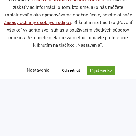
získať viac informácií o tom, kto sme, ako nás môžete
Podporte nás
kontaktovať a ako spracovávame osobné údaje, pozrite si naše
Zásady ochrany osobných údajov
. Kliknutím na tlačítko „Povoliť
všetko“ vyjadríte svoj súhlas s používaním všetkých súborov
Darcovská výzva
cookies. Ak chcete niektoré zamietnuť, upravte preferencie
Nefinančné dary
kliknutím na tlačítko „Nastavenia“.
Venujte nám 2 % z dane
Nastavenia
Odmietnuť
Prijať všetko
Kontakt
Ochrana osobných údajov
zuzana.thullnerova@cpf.sk
0918 762 924