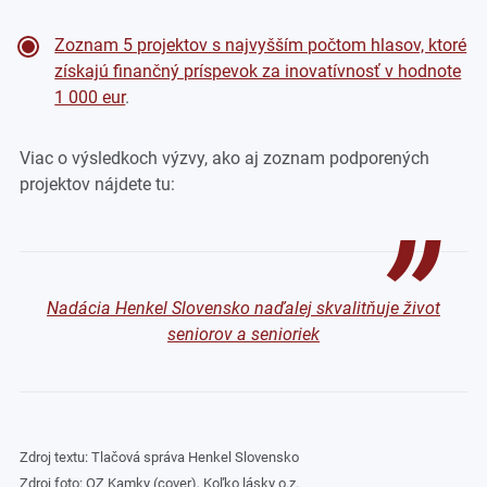
Zoznam 5 projektov s najvyšším počtom hlasov, ktoré
získajú finančný príspevok za inovatívnosť v hodnote
1 000 eur
.
Viac o výsledkoch výzvy, ako aj zoznam podporených
projektov nájdete tu:
Nadácia Henkel Slovensko naďalej skvalitňuje život
seniorov a senioriek
Zdroj textu: Tlačová správa Henkel Slovensko
Zdroj foto: OZ Kamky (cover), Koľko lásky o.z.