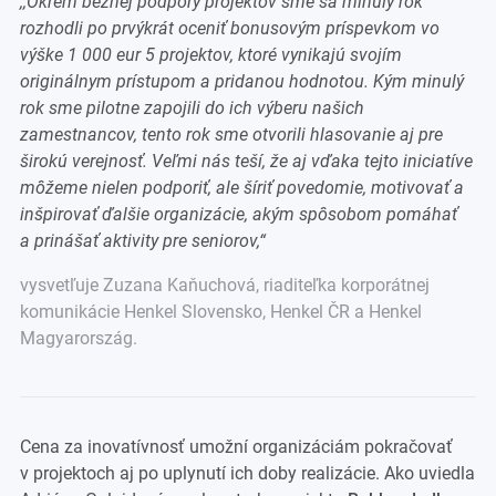
,,
Okrem bežnej podpory projektov sme sa minulý rok
rozhodli po prvýkrát oceniť bonusovým príspevkom vo
výške 1 000 eur 5 projektov, ktoré vynikajú svojím
originálnym prístupom a pridanou hodnotou. Kým minulý
rok sme pilotne zapojili do ich výberu našich
zamestnancov, tento rok sme otvorili hlasovanie aj pre
širokú verejnosť. Veľmi nás teší, že aj vďaka tejto iniciatíve
môžeme nielen podporiť, ale šíriť povedomie, motivovať a
inšpirovať ďalšie organizácie, akým spôsobom pomáhať
a prinášať aktivity pre seniorov
,“
vysvetľuje Zuzana Kaňuchová, riaditeľka korporátnej
komunikácie Henkel Slovensko, Henkel ČR a Henkel
Magyarország.
Cena za inovatívnosť umožní organizáciám pokračovať
v projektoch aj po uplynutí ich doby realizácie. Ako uviedla