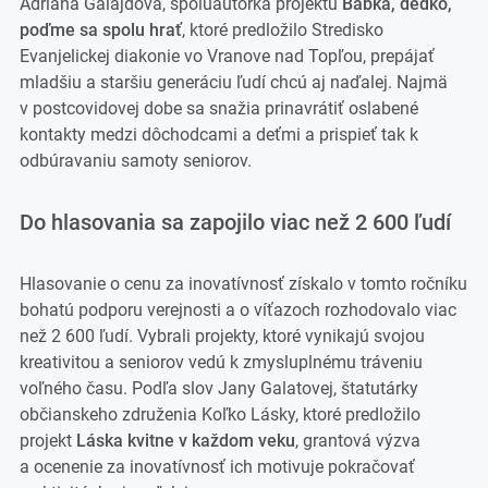
Adriána Galajdová, spoluautorka projektu
Babka, dedko,
poďme sa spolu hrať
, ktoré predložilo Stredisko
Evanjelickej diakonie vo Vranove nad Topľou, prepájať
mladšiu a staršiu generáciu ľudí chcú aj naďalej. Najmä
v postcovidovej dobe sa snažia prinavrátiť oslabené
kontakty medzi dôchodcami a deťmi a prispieť tak k
odbúravaniu samoty seniorov.
Do hlasovania sa zapojilo viac než 2 600 ľudí
Hlasovanie o cenu za inovatívnosť získalo v tomto ročníku
bohatú podporu verejnosti a o víťazoch rozhodovalo viac
než 2 600 ľudí. Vybrali projekty, ktoré vynikajú svojou
kreativitou a seniorov vedú k zmysluplnému tráveniu
voľného času. Podľa slov Jany Galatovej, štatutárky
občianskeho združenia Koľko Lásky, ktoré predložilo
projekt
Láska kvitne v každom veku
, grantová výzva
a ocenenie za inovatívnosť ich motivuje pokračovať