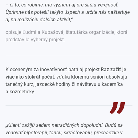
– či to, čo robíme, má význam aj pre širšiu verejnosť.
Úprimne nás potešil takýto úspech a určite nás naštartuje
aj na realizáciu ďalších aktivít
,“
opisuje Ľudmila Kubašová, štatutárka organizácie, ktorá
predstavila výherný projekt.
K oceneným za inovatívnosť patrí aj projekt
Raz zažiť je
viac ako stokrát počuť
, vďaka ktorému seniori absolvujú
tanečný kurz, jazdecké hodiny či návštevu u kaderníka
a kozmetičky.
„
Klienti zažijú sedem netradičných dopoludní. Budú sa
venovať hipoterapii, tancu, skrášľovaniu, prechádzke v