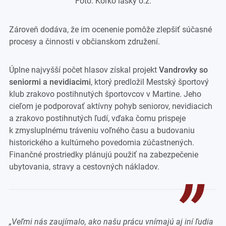
Foto: Koľko lásky o.z.
Zároveň dodáva, že im ocenenie pomôže zlepšiť súčasné
procesy a činnosti v občianskom združení.
Úplne najvyšší počet hlasov získal projekt
Vandrovky so
seniormi a nevidiacimi
, ktorý predložil Mestský športový
klub zrakovo postihnutých športovcov v Martine. Jeho
cieľom je podporovať aktívny pohyb seniorov, nevidiacich
a zrakovo postihnutých ľudí, vďaka čomu prispeje
k zmysluplnému tráveniu voľného času a budovaniu
historického a kultúrneho povedomia zúčastnených.
Finančné prostriedky plánujú použiť na zabezpečenie
ubytovania, stravy a cestovných nákladov.
„
Veľmi nás zaujímalo, ako našu prácu vnímajú aj iní ľudia