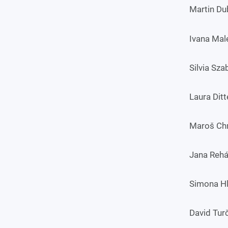
Martin Du
Ivana Male
Silvia Sz
Laura Ditt
Maroš Chm
Jana Rehá
Simona Hl
David Turč