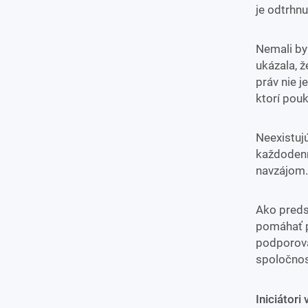
je odtrhnu
Nemali by
ukázala, 
práv nie j
ktorí pouk
Neexistujú
každodenn
navzájom.
Ako preds
pomáhať p
podporova
spoločnost
Iniciátori