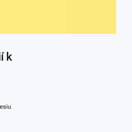
í k
esiu