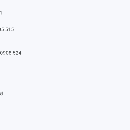
71
05 515
, 0908 524
ej