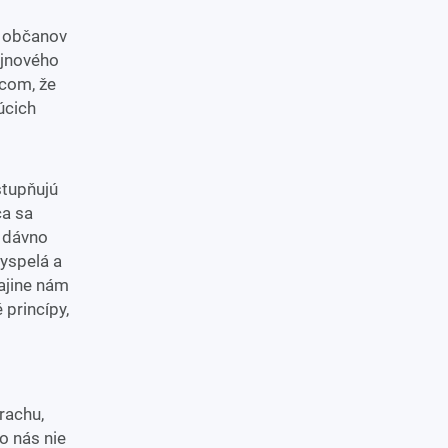
j občanov
ojnového
ncom, že
úcich
stupňujú
ca sa
ž dávno
yspelá a
rajine nám
princípy,
rachu,
o nás nie