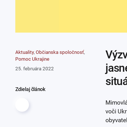
Výzv
Aktuality
,
Občianska spoločnosť
,
Pomoc Ukrajine
jasn
25. februára 2022
situ
Zdielaj článok
Mimovlá
voči Ukr
obyvate