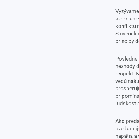
Vyzývame p
a občianky
konfliktu 
Slovenská 
princípy 
Posledné 
nezhody d
rešpekt. 
vedú našu
prosperuj
pripomína
ľudskosť a
Ako predst
uvedomuje
napätia a 