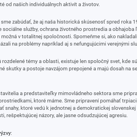
té od našich individuálnych aktivít a životov.
 sme zabúdať, že aj naša historická skúsenosť spred roka 1
že sociálne služby, ochrana životného prostredia a obhajoba
e možná v totalitnej spoločnosti. Spomeňme si, ako nakladali
ázali na problémy napríklad aj s nefungujúcimi verejnými sl
 rozdelené témy a oblasti, existuje len spoločný svet, kde s
é skutky a postoje navzájom prepojené a majú dosah na s
tavitelia a predstaviteľky mimovládneho sektora sme pripr
rostriedkami, ktoré máme. Sme pripravení pomáhať trpiacim
ť snahy, ktoré vedú k jednotnej a demokratickej slovenskej
i, rešpektujúcej názory, ale jasne odsudzujúcej agresiu.
 výzvy
: