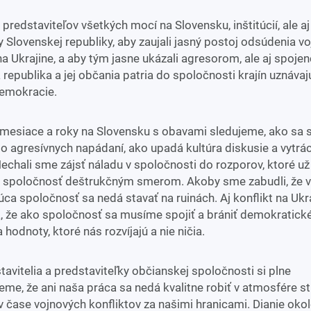
redstaviteľov všetkých mocí na Slovensku, inštitúcií, ale a
 Slovenskej republiky, aby zaujali jasný postoj odsúdenia v
na Ukrajine, a aby tým jasne ukázali agresorom, ale aj spoje
republika a jej občania patria do spoločnosti krajín uznávaj
demokracie.
mesiace a roky na Slovensku s obavami sledujeme, ako sa 
o agresívnych napádaní, ako upadá kultúra diskusie a vytrá
Nechali sme zájsť náladu v spoločnosti do rozporov, ktoré u
 spoločnosť deštrukčným smerom. Akoby sme zabudli, že v
úca spoločnosť sa nedá stavať na ruinách. Aj konflikt na Uk
, že ako spoločnosť sa musíme spojiť a brániť demokratické 
 hodnoty, ktoré nás rozvíjajú a nie ničia.
avitelia a predstaviteľky občianskej spoločnosti si plne
me, že ani naša práca sa nedá kvalitne robiť v atmosfére st
v čase vojnových konfliktov za našimi hranicami. Dianie okol