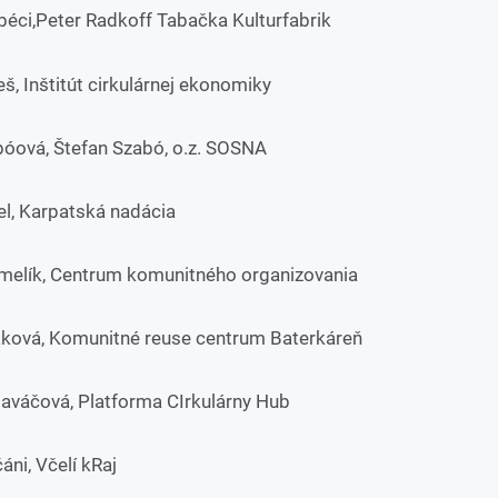
béci,Peter Radkoff Tabačka Kulturfabrik
š, Inštitút cirkulárnej ekonomiky
abóová, Štefan Szabó, o.z. SOSNA
el, Karpatská nadácia
elík, Centrum komunitného organizovania
ková, Komunitné reuse centrum Baterkáreň
aváčová, Platforma CIrkulárny Hub
áni, Včelí kRaj