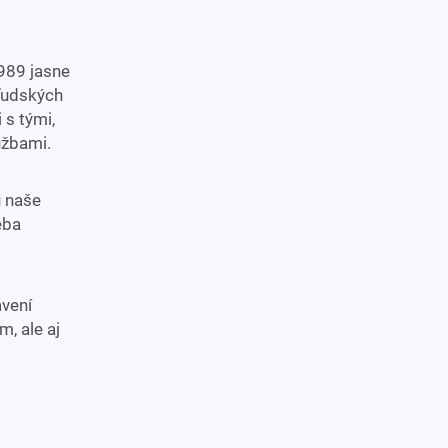
989 jasne
 ľudských
 s tými,
užbami.
ú naše
eba
avení
, ale aj