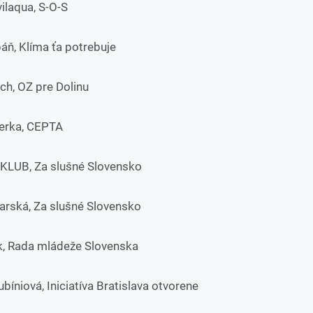
ilaqua, S-O-S
áň, Klíma ťa potrebuje
ch, OZ pre Dolinu
erka, CEPTA
, KLUB, Za slušné Slovensko
Farská, Za slušné Slovensko
ák, Rada mládeže Slovenska
bíniová, Iniciatíva Bratislava otvorene