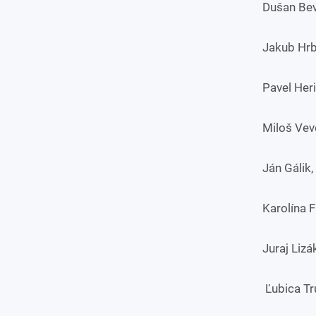
Dušan Bev
Jakub Hrb
Pavel Heri
Miloš Vev
Ján Gálik
Karolína 
Juraj Liz
Ľubica Tru