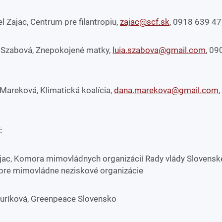
l Zajac, Centrum pre filantropiu,
zajac@scf.sk
, 0918 639 4
 Szabová, Znepokojené matky,
luia.szabova@gmail.com
, 09
Mareková, Klimatická koalícia,
dana.marekova@gmail.com
:
jac, Komora mimovládnych organizácií Rady vlády Slovensk
 pre mimovládne neziskové organizácie
Juríková, Greenpeace Slovensko