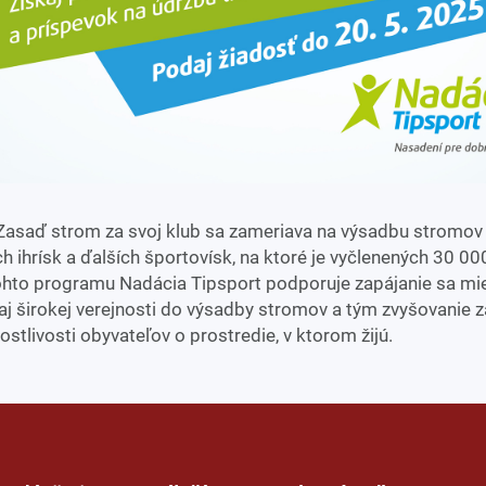
asaď strom za svoj klub sa zameriava na výsadbu stromov 
h ihrísk a ďalších športovísk, na ktoré je vyčlenených 30 000
ohto programu Nadácia Tipsport podporuje zapájanie sa mi
aj širokej verejnosti do výsadby stromov a tým zvyšovanie 
ostlivosti obyvateľov o prostredie, v ktorom žijú.