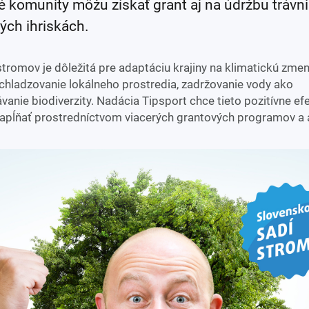
é komunity môžu získať grant aj na údržbu trávn
ých ihriskách.
tromov je dôležitá pre adaptáciu krajiny na klimatickú zme
ochladzovanie lokálneho prostredia, zadržovanie vody ako
vanie biodiverzity. Nadácia Tipsport chce tieto pozitívne ef
apĺňať prostredníctvom viacerých grantových programov a a