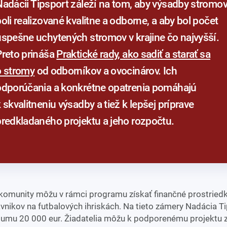
 aby výsadby stromov
oli realizované kvalitne a odborne, a aby bol počet
úspešne uchytených stromov v krajine čo najvyšší.
Preto prináša
Praktické rady, ako sadiť a starať sa
o stromy
od odborníkov a ovocinárov. Ich
odporúčania a konkrétne opatrenia pomáhajú
 skvalitneniu výsadby a tiež k lepšej príprave
predkladaného projektu a jeho rozpočtu.
komunity môžu v rámci programu získať finančné prostriedk
ávnikov na futbalových ihriskách. Na tieto zámery Nadácia T
 sumu 20 000 eur. Žiadatelia môžu k podporenému projektu z