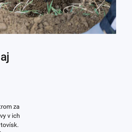
aj
trom za
vy v ich
tovísk.