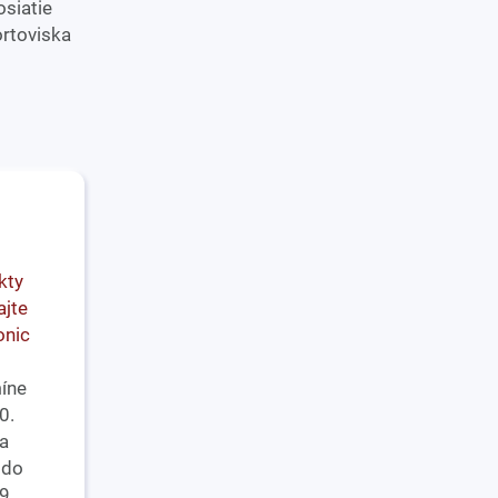
osiatie
ortoviska
kty
ajte
onic
míne
0.
a
 do
9.