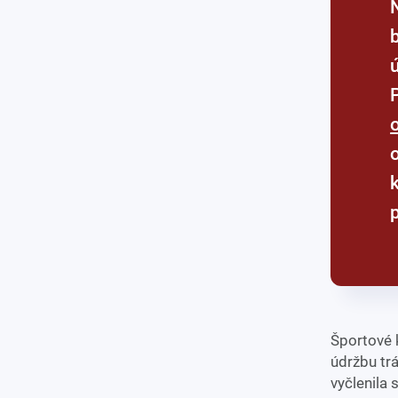
Nadácii Tipsport záleží na tom,
b
k
Športové 
údržbu tr
vyčlenila