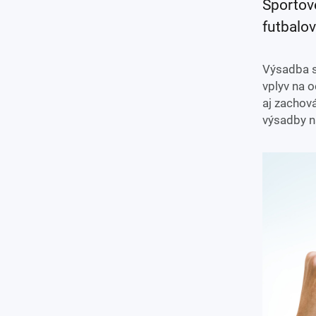
Športov
futbalov
Výsadba s
vplyv na 
aj zachová
výsadby n