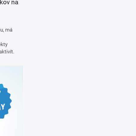
ikov na
nu, má
ekty
ktivít.