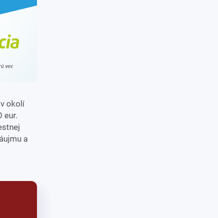
v okolí
 eur.
estnej
záujmu a