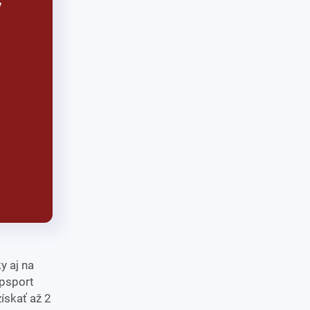
y aj na
ipsport
ískať až 2