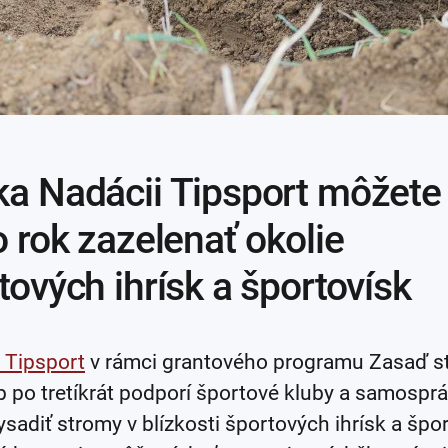
a Nadácii Tipsport môžete 
o rok zazelenať okolie
tových ihrísk a športovísk
 Tipsport
v rámci grantového programu Zasaď s
b po tretíkrát podporí športové kluby a samosprá
sadiť stromy v blízkosti športových ihrísk a špor