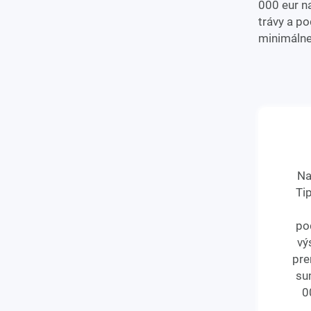
000 eur na
trávy a p
minimálne
Na
Ti
po
vý
pre
su
0