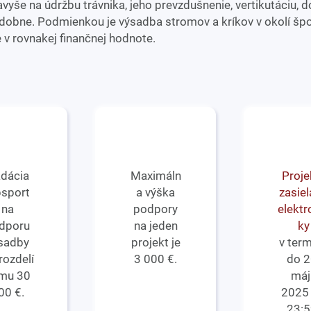
vyše na údržbu trávnika, jeho prevzdušnenie, vertikutáciu, d
odobne. Podmienkou je výsadba stromov a kríkov v okolí šp
 v rovnakej finančnej hodnote.
dácia
Maximáln
Proje
psport
a výška
zasiel
na
podpory
elektr
dporu
na jeden
ky
sadby
projekt je
v ter
rozdelí
3 000 €.
do 2
mu 30
máj
00 €.
2025
23:5