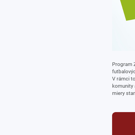
Program Z
futbalovýc
V rámci t
komunity 
miery star