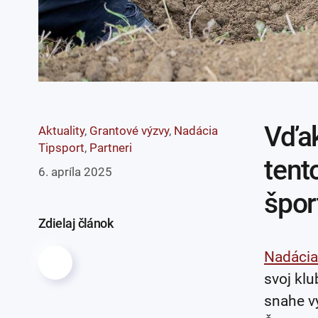
Vďak
Aktuality
,
Grantové výzvy
,
Nadácia
Tipsport
,
Partneri
tent
6. apríla 2025
špor
Zdielaj článok
Nadácia
svoj klu
snahe vy