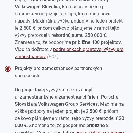
Volkswagen Slovakia
, ktorí sa už v nejakej
organizácii angažujú, ale aj tí, ktorí majú nové
nápady. Maximálna výška podpory na jeden projekt
je
2 500 €
, pričom celkovo plánujeme v rámci tejto
výzvy prerozdeliť
rekordnú sumu
250 000 €
.
Znamená to, že podporíme
približne 100 projektov
.
Viac sa dočítate v
podmienkach grantovej výzvy pre
zamestnancov
.
Projekty pre zamestnancov partnerských
spoločností
Do projektovej výzvy sa môžu zapojiť
aj
zamestnankyne a zamestnanci firiem
Porsche
Slovakia
a
Volkswagen Group Services.
Maximálna
výška podpory na jeden projekt je
2 500 €
, pričom
celkovo plánujeme v rámci tejto výzvy prerozdeliť
20
000 €
. Znamená to, že podporíme
približne 8
projektov
. Viac sa dočítate v
podmienkach grantovej