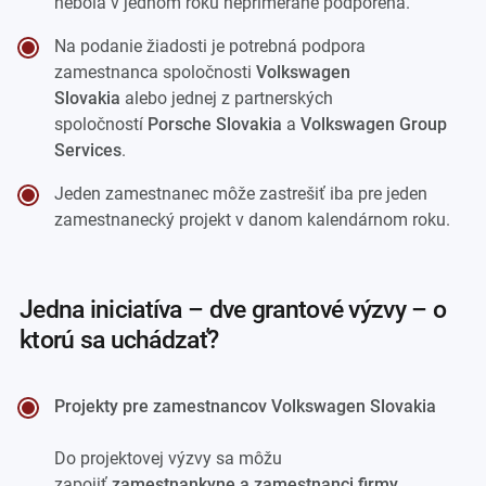
nebola v jednom roku neprimerane podporená.
Na podanie žiadosti je potrebná podpora
zamestnanca spoločnosti
Volkswagen
Slovakia
alebo jednej z partnerských
spoločností
Porsche Slovakia
a
Volkswagen Group
Services
.
Jeden zamestnanec môže zastrešiť iba pre jeden
zamestnanecký projekt v danom kalendárnom roku.
jedna iniciatíva – dve grantové výzvy – o
ktorú sa uchádzať?
Projekty pre zamestnancov Volkswagen Slovakia
Do projektovej výzvy sa môžu
zapojiť
zamestnankyne a zamestnanci firmy