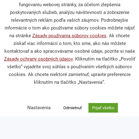
fungovaniu webovej stránky, za účelom zlepšenia
Darcovstvo
poskytovaných služieb, analýzu návštevnosti a zobrazenie
relevantných reklám podľa vašich záujmov. Podrobnejšie
informácie o tom ako používame súbory cookies môžete nájsť
Naše projekty
na stránke
Zásady používania súborov cookies
. Ak chcete
Sprievodca darcovstvom
získať viac informácií o tom, kto sme, ako nás môžete
kontaktovať a ako spracovávame osobné údaje, pozrite si naše
Zásady ochrany osobných údajov
. Kliknutím na tlačítko „Povoliť
všetko“ vyjadríte svoj súhlas s používaním všetkých súborov
Občianska spoločnosť
cookies. Ak chcete niektoré zamietnuť, upravte preferencie
kliknutím na tlačítko „Nastavenia“.
Publikácie a mediálne výstupy
Výskumy a analýzy
Nastavenia
Odmietnuť
Prijať všetko
Podporte nás