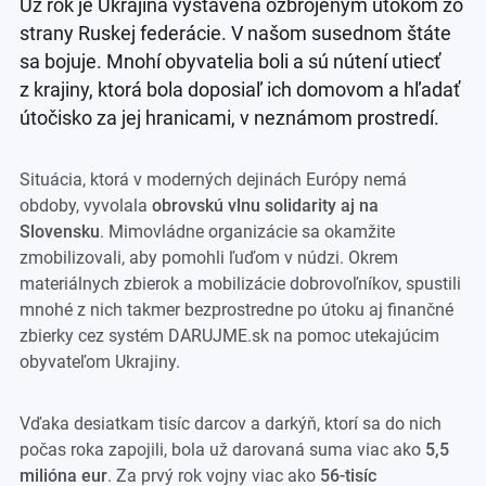
Už rok je Ukrajina vystavená ozbrojeným útokom zo
strany Ruskej federácie. V našom susednom štáte
sa bojuje. Mnohí obyvatelia boli a sú nútení utiecť
z krajiny, ktorá bola doposiaľ ich domovom a hľadať
útočisko za jej hranicami, v neznámom prostredí.
Situácia, ktorá v moderných dejinách Európy nemá
obdoby, vyvolala
obrovskú vlnu solidarity aj na
Slovensku
. Mimovládne organizácie sa okamžite
zmobilizovali, aby pomohli ľuďom v núdzi. Okrem
materiálnych zbierok a mobilizácie dobrovoľníkov, spustili
mnohé z nich takmer bezprostredne po útoku aj finančné
zbierky cez systém DARUJME.sk na pomoc utekajúcim
obyvateľom Ukrajiny.
Vďaka desiatkam tisíc darcov a darkýň, ktorí sa do nich
počas roka zapojili, bola už darovaná suma viac ako
5,5
milióna eur
. Za prvý rok vojny viac ako
56-tisíc