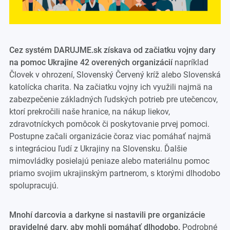
Cez systém DARUJME.sk získava od začiatku vojny dary
na pomoc Ukrajine 42 overených organizácií
napríklad
Človek v ohrození, Slovenský Červený kríž alebo Slovenská
katolícka charita. Na začiatku vojny ich využili najmä na
zabezpečenie základných ľudských potrieb pre utečencov,
ktorí prekročili naše hranice, na nákup liekov,
zdravotníckych pomôcok či poskytovanie prvej pomoci.
Postupne začali organizácie čoraz viac pomáhať najmä
s integráciou ľudí z Ukrajiny na Slovensku. Ďalšie
mimovládky posielajú peniaze alebo materiálnu pomoc
priamo svojim ukrajinským partnerom, s ktorými dlhodobo
spolupracujú.
Mnohí darcovia a darkyne si nastavili pre organizácie
pravidelné dary, aby mohli pomáhať dlhodobo.
Podrobné