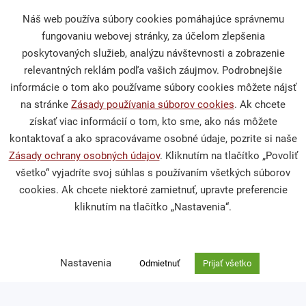
Občianska spoločnosť
Náš web používa súbory cookies pomáhajúce správnemu
fungovaniu webovej stránky, za účelom zlepšenia
poskytovaných služieb, analýzu návštevnosti a zobrazenie
Publikácie a mediálne výstupy
relevantných reklám podľa vašich záujmov. Podrobnejšie
Výskumy a analýzy
informácie o tom ako používame súbory cookies môžete nájsť
na stránke
Zásady používania súborov cookies
. Ak chcete
získať viac informácií o tom, kto sme, ako nás môžete
kontaktovať a ako spracovávame osobné údaje, pozrite si naše
Podporte nás
Zásady ochrany osobných údajov
. Kliknutím na tlačítko „Povoliť
všetko“ vyjadríte svoj súhlas s používaním všetkých súborov
cookies. Ak chcete niektoré zamietnuť, upravte preferencie
Darcovská výzva
kliknutím na tlačítko „Nastavenia“.
Nefinančné dary
Venujte nám 2 % z dane
Nastavenia
Odmietnuť
Prijať všetko
Kontakt