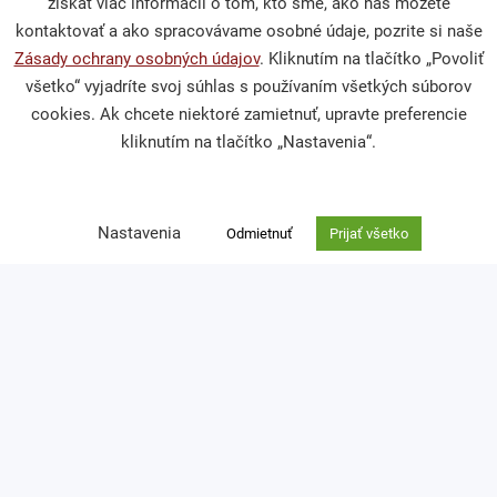
získať viac informácií o tom, kto sme, ako nás môžete
kontaktovať a ako spracovávame osobné údaje, pozrite si naše
Podporte nás
Zásady ochrany osobných údajov
. Kliknutím na tlačítko „Povoliť
všetko“ vyjadríte svoj súhlas s používaním všetkých súborov
cookies. Ak chcete niektoré zamietnuť, upravte preferencie
Darcovská výzva
kliknutím na tlačítko „Nastavenia“.
Nefinančné dary
Venujte nám 2 % z dane
Nastavenia
Odmietnuť
Prijať všetko
Kontakt
Ochrana osobných údajov
zuzana.thullnerova@cpf.sk
0918 762 924