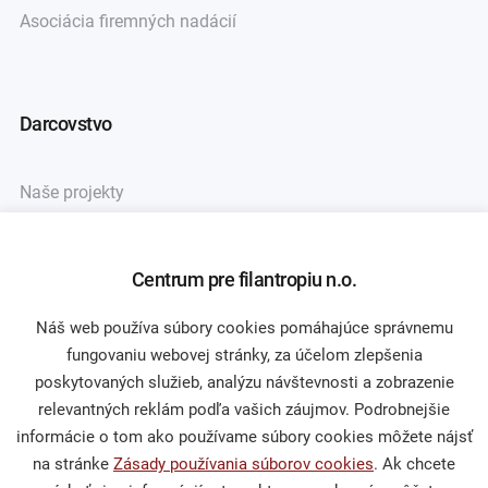
Asociácia firemných nadácií
Darcovstvo
Naše projekty
Sprievodca darcovstvom
Centrum pre filantropiu n.o.
Náš web používa súbory cookies pomáhajúce správnemu
Občianska spoločnosť
fungovaniu webovej stránky, za účelom zlepšenia
poskytovaných služieb, analýzu návštevnosti a zobrazenie
Publikácie a mediálne výstupy
relevantných reklám podľa vašich záujmov. Podrobnejšie
Výskumy a analýzy
informácie o tom ako používame súbory cookies môžete nájsť
na stránke
Zásady používania súborov cookies
. Ak chcete