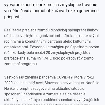
vytváranie podmienok pre ich zmysluplné trávenie
voľného času a pomáhať znižovať riziko generačnej
priepasti.
Realizácia prebieha formou dlhodobej spolupráce klubov
dôchodcov s inými organizáciami – školami, materskými,
rodinnými a komunitnými centrami alebo kultúrnymi
organizáciami. Pôvodnou stratégiou po úspešnom prvom
ročníku, kedy bola medzi 20 zmysluplných projektov
prerozdelená suma 45 174 €, bolo pokračovať v tomto
zameraní programu.
Všetko však zmenila pandémia COVID-19, ktorá v roku
2020 zasiahla celý svet, Slovensko nevynímajúc. Nadácia
Henkel promptne reagovala na aktuálnu situáciu,
spôsobenú pandémiou a zamerala sa na riešenie
aktuálnych a akútnych problémov seniorov, vyplývajúcich