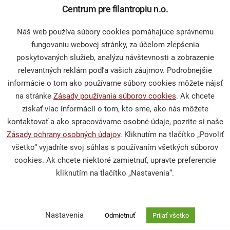
Centrum pre filantropiu n.o.
Naše projekty
Náš web používa súbory cookies pomáhajúce správnemu
Sprievodca darcovstvom
fungovaniu webovej stránky, za účelom zlepšenia
poskytovaných služieb, analýzu návštevnosti a zobrazenie
relevantných reklám podľa vašich záujmov. Podrobnejšie
informácie o tom ako používame súbory cookies môžete nájsť
Občianska spoločnosť
na stránke
Zásady používania súborov cookies
. Ak chcete
získať viac informácií o tom, kto sme, ako nás môžete
Publikácie a mediálne výstupy
kontaktovať a ako spracovávame osobné údaje, pozrite si naše
Výskumy a analýzy
Zásady ochrany osobných údajov
. Kliknutím na tlačítko „Povoliť
všetko“ vyjadríte svoj súhlas s používaním všetkých súborov
cookies. Ak chcete niektoré zamietnuť, upravte preferencie
kliknutím na tlačítko „Nastavenia“.
Podporte nás
Darcovská výzva
Nastavenia
Odmietnuť
Prijať všetko