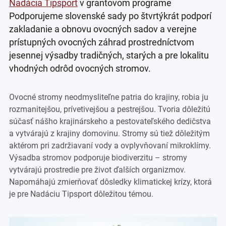
Nadácia Tipsport
v grantovom programe
Podporujeme slovenské sady po štvrtýkrát podporí
zakladanie a obnovu ovocných sadov a verejne
prístupných ovocných záhrad prostredníctvom
jesennej výsadby tradičných, starých a pre lokalitu
vhodných odrôd ovocných stromov.
Ovocné stromy neodmysliteľne patria do krajiny, robia ju
rozmanitejšou, prívetivejšou a pestrejšou. Tvoria dôležitú
súčasť nášho krajinárskeho a pestovateľského dedičstva
a vytvárajú z krajiny domovinu. Stromy sú tiež dôležitým
aktérom pri zadržiavaní vody a ovplyvňovaní mikroklímy.
Výsadba stromov podporuje biodiverzitu – stromy
vytvárajú prostredie pre život ďalších organizmov.
Napomáhajú zmierňovať dôsledky klimatickej krízy, ktorá
je pre Nadáciu Tipsport dôležitou témou.