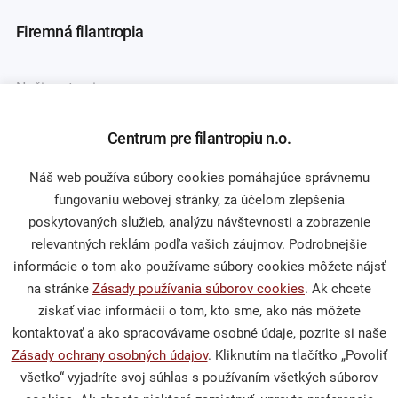
Firemná filantropia
Naši partneri
Asociácia firemných nadácií
Centrum pre filantropiu n.o.
Náš web používa súbory cookies pomáhajúce správnemu
fungovaniu webovej stránky, za účelom zlepšenia
Darcovstvo
poskytovaných služieb, analýzu návštevnosti a zobrazenie
relevantných reklám podľa vašich záujmov. Podrobnejšie
Naše projekty
informácie o tom ako používame súbory cookies môžete nájsť
Sprievodca darcovstvom
na stránke
Zásady používania súborov cookies
. Ak chcete
získať viac informácií o tom, kto sme, ako nás môžete
kontaktovať a ako spracovávame osobné údaje, pozrite si naše
Zásady ochrany osobných údajov
. Kliknutím na tlačítko „Povoliť
Občianska spoločnosť
všetko“ vyjadríte svoj súhlas s používaním všetkých súborov