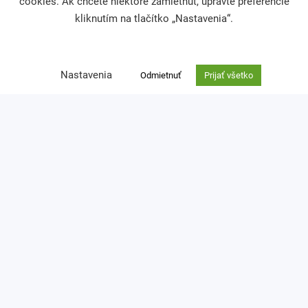
cookies. Ak chcete niektoré zamietnuť, upravte preferencie
kliknutím na tlačítko „Nastavenia“.
Publikácie a mediálne výstupy
Výskumy a analýzy
Nastavenia
Odmietnuť
Prijať všetko
Podporte nás
Darcovská výzva
Nefinančné dary
Venujte nám 2 % z dane
Kontakt