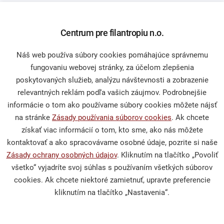
Občianska spoločnosť
Centrum pre filantropiu n.o.
Náš web používa súbory cookies pomáhajúce správnemu
Publikácie a mediálne výstupy
fungovaniu webovej stránky, za účelom zlepšenia
Výskumy a analýzy
poskytovaných služieb, analýzu návštevnosti a zobrazenie
relevantných reklám podľa vašich záujmov. Podrobnejšie
informácie o tom ako používame súbory cookies môžete nájsť
na stránke
Zásady používania súborov cookies
. Ak chcete
Podporte nás
získať viac informácií o tom, kto sme, ako nás môžete
kontaktovať a ako spracovávame osobné údaje, pozrite si naše
Zásady ochrany osobných údajov
. Kliknutím na tlačítko „Povoliť
Darcovská výzva
všetko“ vyjadríte svoj súhlas s používaním všetkých súborov
Nefinančné dary
cookies. Ak chcete niektoré zamietnuť, upravte preferencie
Venujte nám 2 % z dane
kliknutím na tlačítko „Nastavenia“.