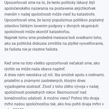
Upozorňovali sme na to, že tento politicky lákavý štýl
spoločenského nazerania na postavenie akýchkoľvek
menšín v našej spoločnosti môže viesť ku katastrofe.
Upozorňovali sme, že lacný populizmus politikov poplatný
zdanlivo ľahkým lovením podpory v divných skupinách
spoločnosti môže skončiť katastrofou.
Napriek tomu sme posledné mesiace boli svedkami toho,
ako sa politická diskusia zmrštila na plytké vysvetľovanie,
že fašista nie je vlastne fašista.
Keď sme na toto všetko upozorňovali nečakali sme, ako
rýchlo sa môže naša obava naplniť.
A dnes nám neostáva už nič. Iba smútok spolu s rodinami,
priateľmi a známymi zastrelených, ktorým dnes
vyjadrujeme sústrasť. Zlosť z toho zlého vývoja v našej
spoločnosti posledných rokov. Bezmocnosť nad
konečnosťou udalosti. A možno viera? Pohnú títo dvaja
mŕtvi našou spoločnosťou tak, ako ňou pohli dvaja mŕtvi v