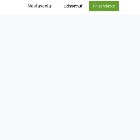
Nastavenia
Odmietnuť
Prijať všetko
Kontakt
Ochrana osobných údajov
zuzana.thullnerova@cpf.sk
0918 762 924