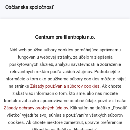
Občianska spoločnosť
Publikácie a mediálne výstupy
Výskumy a analýzy
Centrum pre filantropiu n.o.
Náš web používa súbory cookies pomáhajúce správnemu
fungovaniu webovej stránky, za účelom zlepšenia
Podporte nás
poskytovaných služieb, analýzu návštevnosti a zobrazenie
relevantných reklám podľa vašich záujmov. Podrobnejšie
informácie o tom ako používame súbory cookies môžete nájsť
Darcovská výzva
na stránke
Zásady používania súborov cookies
. Ak chcete
Nefinančné dary
získať viac informácií o tom, kto sme, ako nás môžete
Venujte nám 2 % z dane
kontaktovať a ako spracovávame osobné údaje, pozrite si naše
Zásady ochrany osobných údajov
. Kliknutím na tlačítko „Povoliť
všetko“ vyjadríte svoj súhlas s používaním všetkých súborov
cookies. Ak chcete niektoré zamietnuť, upravte preferencie
Kontakt
kliknutím na tlačítko „Nastavenia“.