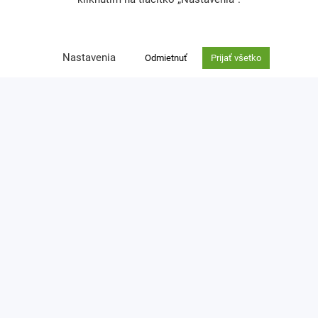
Ochrana osobných údajov
Nastavenia
Odmietnuť
Prijať všetko
zuzana.thullnerova@cpf.sk
0918 762 924
cpf
© 2026 Centrum pre filantropiu