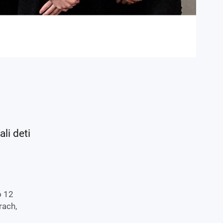
li deti
o 12
rach,