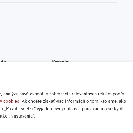
nás
Kontakt
 výzva
Ochrana osobných údajov
 dary
zuzana.thullnerova@cpf.sk
 analýzu návštevnosti a zobrazenie relevantných reklám podľa
m 2 % z dane
0918 762 924
v cookies
. Ak chcete získať viac informácií o tom, kto sme, ako
tko „Povoliť všetko“ vyjadríte svoj súhlas s používaním všetkých
ítko „Nastavenia“.