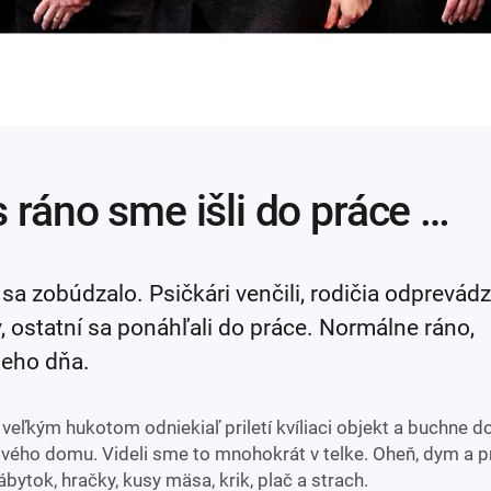
 ráno sme išli do práce …
 sa zobúdzalo. Psičkári venčili, rodičia odprevádza
, ostatní sa ponáhľali do práce. Normálne ráno,
eho dňa.
 veľkým hukotom odniekiaľ priletí kvíliaci objekt a buchne d
ého domu. Videli sme to mnohokrát v telke. Oheň, dym a p
ábytok, hračky, kusy mäsa, krik, plač a strach.