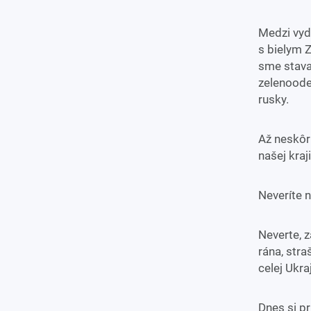
Medzi vyd
s bielym 
sme staval
zelenoode
rusky.
Až neskôr 
našej kraji
Neveríte 
Neverte, 
rána, stra
celej Ukraj
Dnes si p