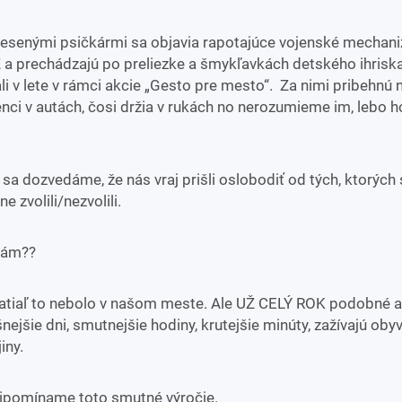
esenými psičkármi sa objavia rapotajúce vojenské mechan
Z a prechádzajú po preliezke a šmykľavkách detského ihriska
i v lete v rámci akcie „Gesto pre mesto“. Za nimi pribehnú n
nci v autách, čosi držia v rukách no nerozumieme im, lebo h
sa dozvedáme, že nás vraj prišli oslobodiť od tých, ktorých 
ne zvolili/nezvolili.
nám??
zatiaľ to nebolo v našom meste. Ale UŽ CELÝ ROK podobné a
šnejšie dni, smutnejšie hodiny, krutejšie minúty, zažívajú obyv
iny.
ripomíname toto smutné výročie.