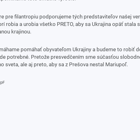
e pre filantropiu podporujeme tých predstaviteľov našej ver
orí robia a urobia všetko PRETO, aby sa Ukrajina opäť stala
anou krajinou.
máhame pomáhať obyvateľom Ukrajiny a budeme to robiť d
de potrebné. Pretože presvedčením sme súčasťou slobodn
o sveta, ale aj preto, aby sa z Prešova nestal Mariupoľ.
CpF