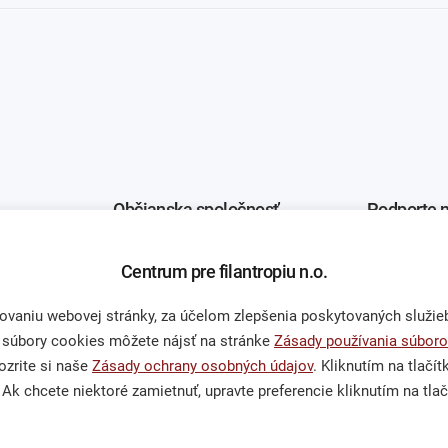
Občianska spoločnosť
Podporte 
Centrum pre filantropiu n.o.
Publikácie a mediálne
Darcovská
výstupy
vstvom
Nefinančné
niu webovej stránky, za účelom zlepšenia poskytovaných služieb,
Výskumy a analýzy
Venujte ná
 súbory cookies môžete nájsť na stránke
Zásady používania súboro
zrite si naše
Zásady ochrany osobných údajov
. Kliknutím na tlačí
Ak chcete niektoré zamietnuť, upravte preferencie kliknutím na tlač