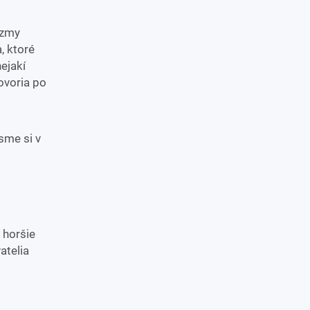
izmy
, ktoré
ejakí
ovoria po
sme si v
 horšie
atelia