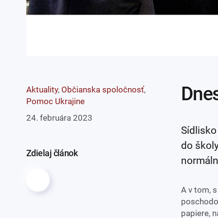
Dnes
Aktuality
,
Občianska spoločnosť
,
Pomoc Ukrajine
24. februára 2023
Sídlisko
do školy
Zdielaj článok
normáln
A v tom, s
poschodov
papiere, n