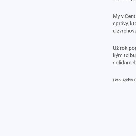
My v Centr
správy, kt
a zvrchov
Už rok po
kým to bu
solidárneh
Foto: Archív 