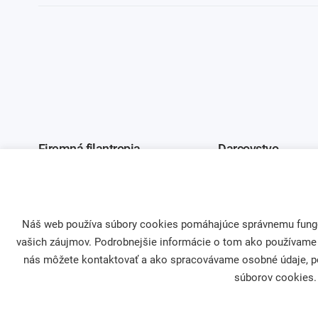
Firemná filantropia
Darcovstvo
Naši partneri
Naše projekty
Asociácia firemných nadácií
Sprievodca darco
Náš web používa súbory cookies pomáhajúce správnemu fungova
vašich záujmov. Podrobnejšie informácie o tom ako používame
nás môžete kontaktovať a ako spracovávame osobné údaje, po
súborov cookies. 