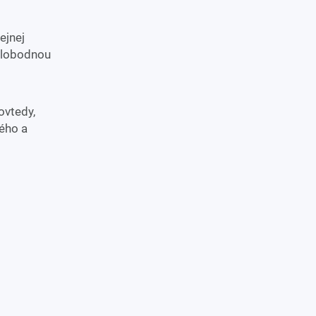
ejnej
 slobodnou
ovtedy,
ého a