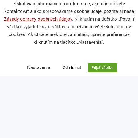
získať viac informácií o tom, kto sme, ako nás môžete
Publikácie a mediálne výstupy
kontaktovať a ako spracovávame osobné údaje, pozrite si naše
Výskumy a analýzy
Zásady ochrany osobných údajov
. Kliknutím na tlačítko „Povoliť
všetko“ vyjadríte svoj súhlas s používaním všetkých súborov
cookies. Ak chcete niektoré zamietnuť, upravte preferencie
kliknutím na tlačítko „Nastavenia“.
Podporte nás
Darcovská výzva
Nastavenia
Odmietnuť
Prijať všetko
Nefinančné dary
Venujte nám 2 % z dane
Kontakt
Ochrana osobných údajov