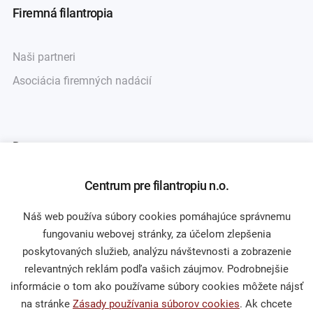
Firemná filantropia
Naši partneri
Asociácia firemných nadácií
Darcovstvo
Centrum pre filantropiu n.o.
Naše projekty
Sprievodca darcovstvom
Náš web používa súbory cookies pomáhajúce správnemu
fungovaniu webovej stránky, za účelom zlepšenia
poskytovaných služieb, analýzu návštevnosti a zobrazenie
relevantných reklám podľa vašich záujmov. Podrobnejšie
Občianska spoločnosť
informácie o tom ako používame súbory cookies môžete nájsť
na stránke
Zásady používania súborov cookies
. Ak chcete