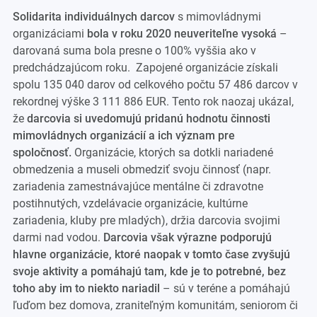
Solidarita individuálnych darcov
s mimovládnymi
organizáciami
bola v roku 2020 neuveriteľne vysoká
–
darovaná suma bola presne o 100% vyššia ako v
predchádzajúcom roku. Zapojené organizácie získali
spolu 135 040 darov od celkového počtu 57 486 darcov v
rekordnej výške 3 111 886 EUR. Tento rok naozaj ukázal,
že
darcovia si uvedomujú pridanú hodnotu činnosti
mimovládnych organizácií a ich význam pre
spoločnosť.
Organizácie, ktorých sa dotkli nariadené
obmedzenia a museli obmedziť svoju činnosť (napr.
zariadenia zamestnávajúce mentálne či zdravotne
postihnutých, vzdelávacie organizácie, kultúrne
zariadenia, kluby pre mladých), držia darcovia svojimi
darmi nad vodou.
Darcovia však výrazne podporujú
hlavne organizácie, ktoré naopak v tomto čase zvyšujú
svoje aktivity a pomáhajú tam, kde je to potrebné, bez
toho aby im to niekto nariadil
– sú v teréne a pomáhajú
ľuďom bez domova, zraniteľným komunitám, seniorom či