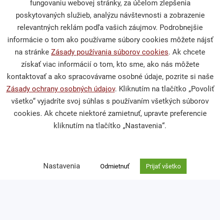
fungovaniu webovej stránky, za účelom zlepšenia
Sprievodca darcovstvom
poskytovaných služieb, analýzu návštevnosti a zobrazenie
relevantných reklám podľa vašich záujmov. Podrobnejšie
informácie o tom ako používame súbory cookies môžete nájsť
na stránke
Zásady používania súborov cookies
. Ak chcete
Občianska spoločnosť
získať viac informácií o tom, kto sme, ako nás môžete
kontaktovať a ako spracovávame osobné údaje, pozrite si naše
Zásady ochrany osobných údajov
. Kliknutím na tlačítko „Povoliť
Publikácie a mediálne výstupy
všetko“ vyjadríte svoj súhlas s používaním všetkých súborov
Výskumy a analýzy
cookies. Ak chcete niektoré zamietnuť, upravte preferencie
kliknutím na tlačítko „Nastavenia“.
Podporte nás
Nastavenia
Odmietnuť
Prijať všetko
Darcovská výzva
Nefinančné dary
Venujte nám 2 % z dane