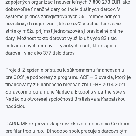
zapojených organizácií neuveriteľných
7 800 273 EUR
, ako
dobrovoľné finančné dary od individuálnych darcov. V
systéme je dnes zaregistrovaných 561 mimovládnych
neziskových organizácií, ktoré cez% vlastné darovacie
stránky môžu prijímať jednorazové aj pravidelné online
dary. Možnosť takto darovať využilo už vyše 83 tisíc
individuálnych darcov – fyzických osôb, ktoré spolu
darovali viac ako 377 tisíc darov.
Projekt ‘Zlepšenie prístupu k súkromnému financovaniu
pre OOS’ je podporený z programu ACF – Slovakia, ktorý je
financovaný z Finančného mechanizmu EHP 2014-2021.
Správcom programu je Nadácia Ekopolis v partnerstve s
Nadáciou otvorenej spoločnosti Bratislava a Karpatskou
nadáciou.
DARUJME.sk prevádzkuje nezisková organizácia Centrum
pre filantropiu n.o. Dlhodobo spolupracuje s darcovským