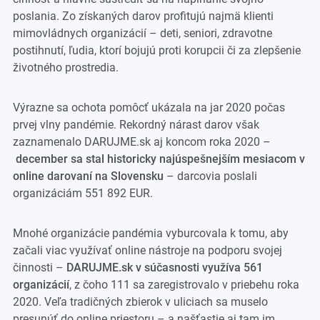
poslania. Zo získaných darov profitujú najmä klienti
mimovládnych organizácií – deti, seniori, zdravotne
postihnutí, ľudia, ktorí bojujú proti korupcii či za zlepšenie
životného prostredia.
Výrazne sa ochota pomôcť ukázala na jar 2020 počas
prvej vlny pandémie. Rekordný nárast darov však
zaznamenalo DARUJME.sk aj koncom roka 2020 –
december sa stal historicky najúspešnejším mesiacom v
online darovaní na Slovensku
– darcovia poslali
organizáciám 551 892 EUR.
Mnohé organizácie pandémia vyburcovala k tomu, aby
začali viac využívať online nástroje na podporu svojej
činnosti –
DARUJME.sk v súčasnosti využíva 561
organizácií
, z čoho 111 sa zaregistrovalo v priebehu roka
2020. Veľa tradičných zbierok v uliciach sa muselo
presunúť do online priestoru – a našťastie aj tam im