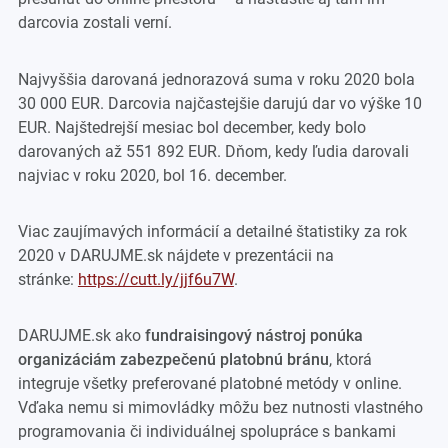
darcovia zostali verní.
Najvyššia darovaná jednorazová suma v roku 2020 bola
30 000 EUR. Darcovia najčastejšie darujú dar vo výške 10
EUR. Najštedrejší mesiac bol december, kedy bolo
darovaných až 551 892 EUR. Dňom, kedy ľudia darovali
najviac v roku 2020, bol 16. december.
Viac zaujímavých informácií a detailné štatistiky za rok
2020 v DARUJME.sk nájdete v prezentácii na
stránke:
https://cutt.ly/jjf6u7W
.
DARUJME.sk ako
fundraisingový nástroj ponúka
organizáciám zabezpečenú platobnú bránu
, ktorá
integruje všetky preferované platobné metódy v online.
Vďaka nemu si mimovládky môžu bez nutnosti vlastného
programovania či individuálnej spolupráce s bankami