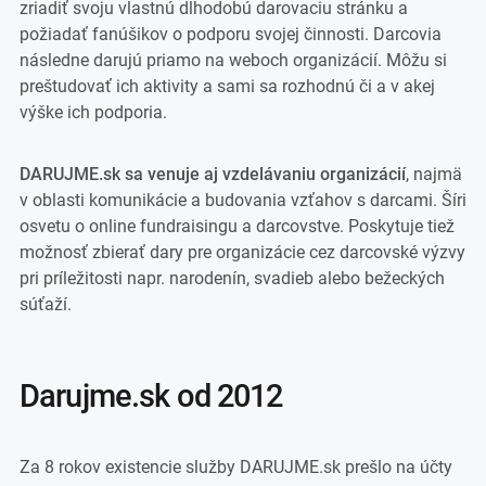
zriadiť svoju vlastnú dlhodobú darovaciu stránku a
požiadať fanúšikov o podporu svojej činnosti. Darcovia
následne darujú priamo na weboch organizácií. Môžu si
preštudovať ich aktivity a sami sa rozhodnú či a v akej
výške ich podporia.
DARUJME.sk sa venuje aj vzdelávaniu organizácií
, najmä
v oblasti komunikácie a budovania vzťahov s darcami. Šíri
osvetu o online fundraisingu a darcovstve. Poskytuje tiež
možnosť zbierať dary pre organizácie cez darcovské výzvy
pri príležitosti napr. narodenín, svadieb alebo bežeckých
súťaží.
darujme.sk od 2012
Za 8 rokov existencie služby DARUJME.sk prešlo na účty