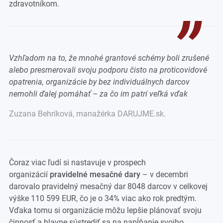
zdravotníkom.
Vzhľadom na to, že mnohé grantové schémy boli zrušené
alebo presmerovali svoju podporu čisto na proticovidové
opatrenia, organizácie by bez individuálnych darcov
nemohli ďalej pomáhať – za čo im patrí veľká vďak
Zuzana Behríková, manažérka DARUJME.sk.
Čoraz viac ľudí si nastavuje v prospech
organizácií
pravidelné mesačné dary
– v decembri
darovalo pravidelný mesačný dar 8048 darcov v celkovej
výške 110 599 EUR, čo je o 34% viac ako rok predtým.
Vďaka tomu si organizácie môžu lepšie plánovať svoju
činnosť a hlavne sústrediť sa na napĺňanie svojho