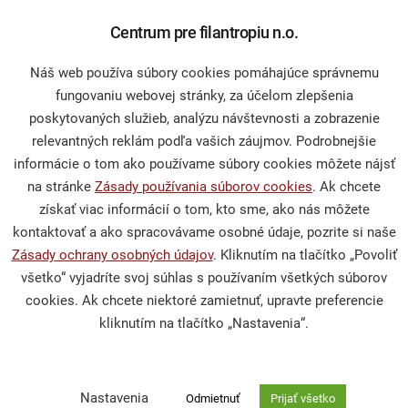
Občianska spoločnosť
Centrum pre filantropiu n.o.
Náš web používa súbory cookies pomáhajúce správnemu
Publikácie a mediálne výstupy
fungovaniu webovej stránky, za účelom zlepšenia
poskytovaných služieb, analýzu návštevnosti a zobrazenie
Výskumy a analýzy
relevantných reklám podľa vašich záujmov. Podrobnejšie
informácie o tom ako používame súbory cookies môžete nájsť
na stránke
Zásady používania súborov cookies
. Ak chcete
Podporte nás
získať viac informácií o tom, kto sme, ako nás môžete
kontaktovať a ako spracovávame osobné údaje, pozrite si naše
Zásady ochrany osobných údajov
. Kliknutím na tlačítko „Povoliť
Darcovská výzva
všetko“ vyjadríte svoj súhlas s používaním všetkých súborov
Nefinančné dary
cookies. Ak chcete niektoré zamietnuť, upravte preferencie
kliknutím na tlačítko „Nastavenia“.
Venujte nám 2 % z dane
Nastavenia
Odmietnuť
Prijať všetko