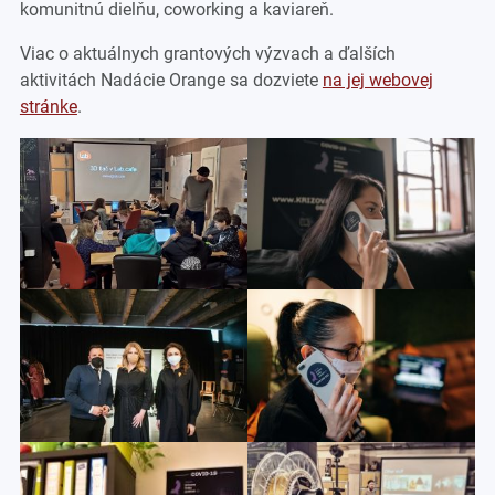
komunitnú dielňu, coworking a kaviareň.
Viac o aktuálnych grantových výzvach a ďalších
aktivitách Nadácie Orange sa dozviete
na jej webovej
stránke
.