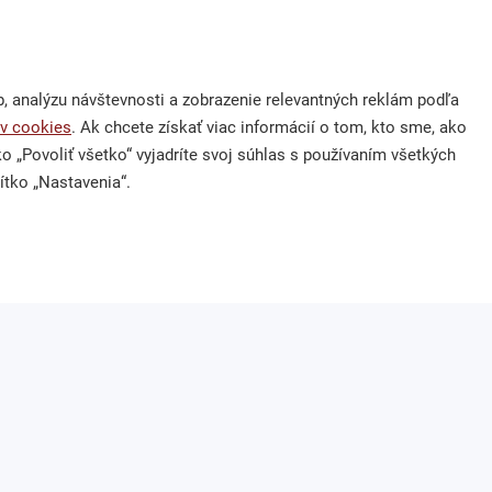
nás
Kontakt
 výzva
Ochrana osobných údajov
 analýzu návštevnosti a zobrazenie relevantných reklám podľa
 dary
zuzana.thullnerova@cpf.sk
v cookies
. Ak chcete získať viac informácií o tom, kto sme, ako
m 2 % z dane
0918 762 924
tko „Povoliť všetko“ vyjadríte svoj súhlas s používaním všetkých
ítko „Nastavenia“.