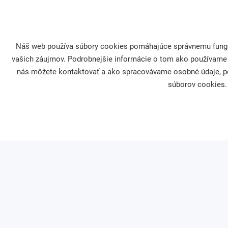
Firemná filantropia
Darcovstvo
Naši partneri
Naše projekty
Náš web používa súbory cookies pomáhajúce správnemu fungova
Asociácia firemných nadácií
Sprievodca darco
vašich záujmov. Podrobnejšie informácie o tom ako používame
nás môžete kontaktovať a ako spracovávame osobné údaje, po
súborov cookies. 