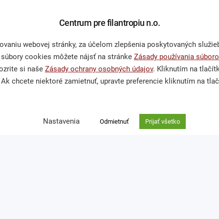
Občianska spoločnosť
Podporte 
Centrum pre filantropiu n.o.
Publikácie a mediálne
Darcovská
niu webovej stránky, za účelom zlepšenia poskytovaných služieb,
výstupy
vstvom
Nefinančné
 súbory cookies môžete nájsť na stránke
Zásady používania súboro
Výskumy a analýzy
Venujte ná
zrite si naše
Zásady ochrany osobných údajov
. Kliknutím na tlačí
Ak chcete niektoré zamietnuť, upravte preferencie kliknutím na tlač
Nastavenia
Odmietnuť
Prijať všetko